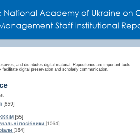
c National Academy of Ukraine on C
Management Staff Institutional Repo
eserves, and distributes digital material. Repositories are important tools
y facilitate digital preservation and scholarly communication.
ce
ns.
ї
[859]
КККіМ
[55]
вчальні посібники
[1064]
ріали
[164]