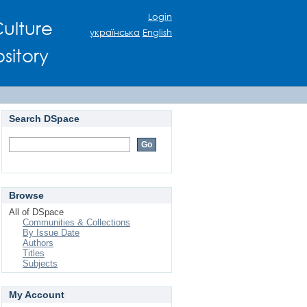
Login
ulture
українська
English
sitory
Search DSpace
Browse
All of DSpace
Communities & Collections
By Issue Date
Authors
Titles
Subjects
My Account