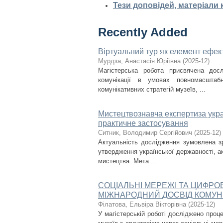
Тези доповідей, матеріали
Recently Added
Віртуальний тур як елемент ефект
Мурдза, Анастасія Юріївна
(
2025-12
)
Магістерська робота присвячена дос
комунікації в умовах повномасштаб
комунікативних стратегій музеїв, ...
Мистецтвознавча експертиза украї
практичне застосування
Ситник, Володимир Сергійович
(
2025-12
)
Актуальність дослідження зумовлена з
утвердження української державності, ак
мистецтва. Мета ...
СОЦІАЛЬНІ МЕРЕЖІ ТА ЦИФРО
МІЖНАРОДНИЙ ДОСВІД КОМУНІ
Філатова, Ельвіра Вікторівна
(
2025-12
)
У магістерській роботі досліджено проце