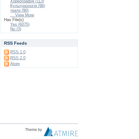
Хореографія (113)
Культурологія (96)
театр (90)
... View More
Has File(s)
Yes (6075)
No (3)
RSS Feeds
RSS 1.0
RSS 2.0
Atom
Theme by