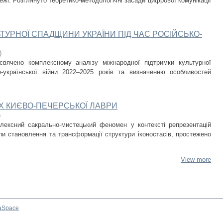
ежі. Розглянуто теоретико-методологічні засади цифрової комунікації
ТУРНОЇ СПАДЩИНИ УКРАЇНИ ПІД ЧАС РОСІЙСЬКО-
)
свячено комплексному аналізу міжнародної підтримки культурної
-української війни 2022–2025 років та визначенню особливостей
Х КИЄВО-ПЕЧЕРСЬКОЇ ЛАВРИ
)
плексний сакрально-мистецький феномен у контексті репрезентацій
пи становлення та трансформації структури іконостасів, простежено
View more
aSpace