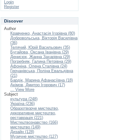
Login
Register
Discover
Author
Кравченко, Анастасія Ігорівна (80)
Добровольська, Вікторія Василівна
(36)
Телячий, Юрій Васильович (35)
Бугайова, Оксана Іванівна (29)
Денисюк, Жанна Захарівна (29)
Погребняк, Галина Петрівна (29)
Афоніна, Олена Сталівна (24)
Герчанівська, Поліна Евальдівна
(21)
Бардік, Марина Афанасіївна (18)
Акімов, Дмитро Ігорович (17)
... View More
Subject
культура (248)
Україна (236)
Образотворче мистецтво,
декоративне мистецтво,
реставрація (221)
Мистецтвознавство (166)
мистецтво (149)
Дизайн (128)
Музичне мистецтво (127)