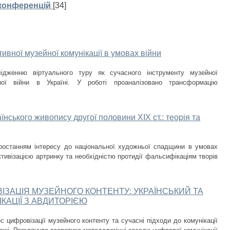
 конференцій
[34]
ивної музейної комунікації в умовах війни
лідженню віртуального туру як сучасного інструменту музейної
ної війни в Україні. У роботі проаналізовано трансформацію
нського живопису другої половини ХІХ ст.: теорія та
ростанням інтересу до національної художньої спадщини в умовах
тивізацією артринку та необхідністю протидії фальсифікаціям творів
ВІЗАЦІЯ МУЗЕЙНОГО КОНТЕНТУ: УКРАЇНСЬКИЙ ТА
КАЦІЇ З АВДИТОРІЄЮ
с цифровізації музейного контенту та сучасні підходи до комунікації