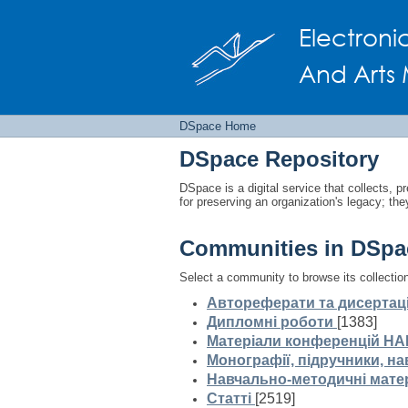
DSpace Home
Electroni
And Arts 
DSpace Home
DSpace Repository
DSpace is a digital service that collects, pr
for preserving an organization's legacy; the
Communities in DSpa
Select a community to browse its collectio
Автореферати та дисертаці
Дипломні роботи
[1383]
Матеріали конференцій НА
Монографії, підручники, на
Навчально-методичні мате
Статті
[2519]