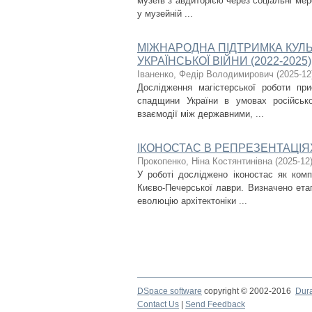
музеїв з авдиторією через соціальні мер
у музейній ...
МІЖНАРОДНА ПІДТРИМКА КУЛЬ
УКРАЇНСЬКОЇ ВІЙНИ (2022-2025)
Іваненко, Федір Володимирович
(
2025-12
Дослідження магістерської роботи при
спадщини України в умовах російсько
взаємодії між державними, ...
ІКОНОСТАС В РЕПРЕЗЕНТАЦІЯ
Прокопенко, Ніна Костянтинівна
(
2025-12
У роботі досліджено іконостас як ком
Києво-Печерської лаври. Визначено ета
еволюцію архітектоніки ...
DSpace software
copyright © 2002-2016
Dur
Contact Us
|
Send Feedback