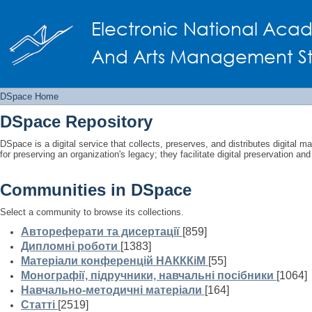
DSpace Home
Electronic National Acad
And Arts Management Staf
DSpace Home
DSpace Repository
DSpace is a digital service that collects, preserves, and distributes digital ma
for preserving an organization's legacy; they facilitate digital preservation a
Communities in DSpace
Select a community to browse its collections.
Автореферати та дисертації
[859]
Дипломні роботи
[1383]
Матеріали конференцій НАКККіМ
[55]
Монографії, підручники, навчальні посібники
[1064]
Навчально-методичні матеріали
[164]
Статті
[2519]