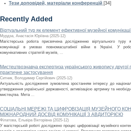
Тези доповідей, матеріали конференцій
[34]
Recently Added
Віртуальний тур як елемент ефективної музейної комунікаці
Мурдза, Анастасія Юріївна
(
2025-12
)
Магістерська робота присвячена дослідженню віртуального туру я
комунікації в умовах повномасштабної війни в Україні. У робо
комунікативних стратегій музеїв, ...
Мистецтвознавча експертиза українського живопису другої по
практичне застосування
Ситник, Володимир Сергійович
(
2025-12
)
Актуальність дослідження зумовлена зростанням інтересу до націона
утвердження української державності, активізацією артринку та необхід
мистецтва. Мета ...
СОЦІАЛЬНІ МЕРЕЖІ ТА ЦИФРОВІЗАЦІЯ МУЗЕЙНОГО КОН
МІЖНАРОДНИЙ ДОСВІД КОМУНІКАЦІЇ З АВДИТОРІЄЮ
Філатова, Ельвіра Вікторівна
(
2025-12
)
У магістерській роботі досліджено процес цифровізації музейного контен