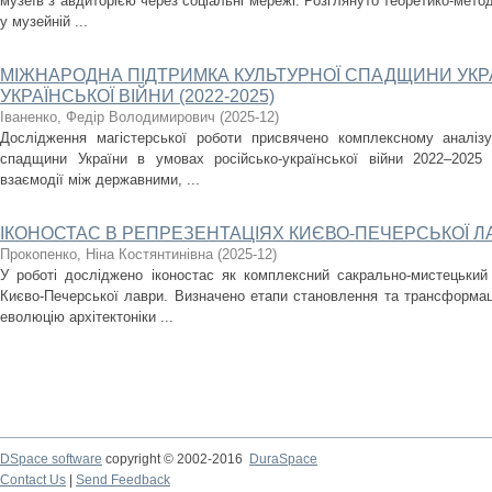
музеїв з авдиторією через соціальні мережі. Розглянуто теоретико-метод
у музейній ...
МІЖНАРОДНА ПІДТРИМКА КУЛЬТУРНОЇ СПАДЩИНИ УКРА
УКРАЇНСЬКОЇ ВІЙНИ (2022-2025)
Іваненко, Федір Володимирович
(
2025-12
)
Дослідження магістерської роботи присвячено комплексному аналізу
спадщини України в умовах російсько-української війни 2022–2025
взаємодії між державними, ...
ІКОНОСТАС В РЕПРЕЗЕНТАЦІЯХ КИЄВО-ПЕЧЕРСЬКОЇ Л
Прокопенко, Ніна Костянтинівна
(
2025-12
)
У роботі досліджено іконостас як комплексний сакрально-мистецький
Києво-Печерської лаври. Визначено етапи становлення та трансформаці
еволюцію архітектоніки ...
DSpace software
copyright © 2002-2016
DuraSpace
Contact Us
|
Send Feedback