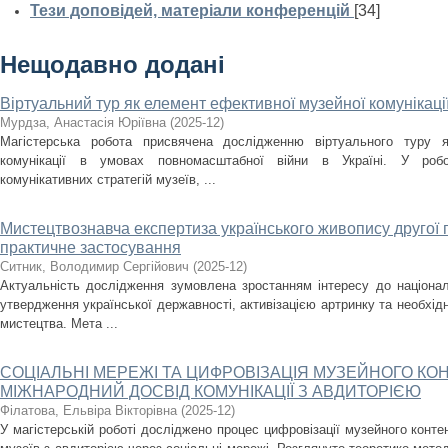
Тези доповідей, матеріали конференцій
[34]
Нещодавно додані
Віртуальний тур як елемент ефективної музейної комунікаці
Мурдза, Анастасія Юріївна
(
2025-12
)
Магістерська робота присвячена дослідженню віртуального туру я
комунікації в умовах повномасштабної війни в Україні. У робо
комунікативних стратегій музеїв, ...
Мистецтвознавча експертиза українського живопису другої по
практичне застосування
Ситник, Володимир Сергійович
(
2025-12
)
Актуальність дослідження зумовлена зростанням інтересу до націона
утвердження української державності, активізацією артринку та необхід
мистецтва. Мета ...
СОЦІАЛЬНІ МЕРЕЖІ ТА ЦИФРОВІЗАЦІЯ МУЗЕЙНОГО КОН
МІЖНАРОДНИЙ ДОСВІД КОМУНІКАЦІЇ З АВДИТОРІЄЮ
Філатова, Ельвіра Вікторівна
(
2025-12
)
У магістерській роботі досліджено процес цифровізації музейного контен