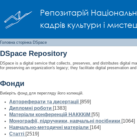
Головна сторінка DSpace
Репозитарій Національно
кадрів культури і мисте
Головна сторінка DSpace
DSpace Repository
DSpace is a digital service that collects, preserves, and distributes digital ma
for preserving an organization's legacy; they facilitate digital preservation a
Фонди
Виберіть фонд для перегляду його колекцій.
Автореферати та дисертації
[859]
Дипломні роботи
[1383]
Матеріали конференцій НАКККіМ
[55]
Монографії, підручники, навчальні посібники
[1064]
Навчально-методичні матеріали
[164]
Статті
[2519]