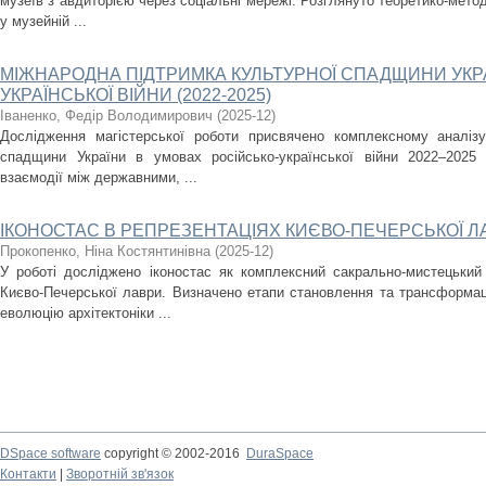
музеїв з авдиторією через соціальні мережі. Розглянуто теоретико-метод
у музейній ...
МІЖНАРОДНА ПІДТРИМКА КУЛЬТУРНОЇ СПАДЩИНИ УКРА
УКРАЇНСЬКОЇ ВІЙНИ (2022-2025)
Іваненко, Федір Володимирович
(
2025-12
)
Дослідження магістерської роботи присвячено комплексному аналізу
спадщини України в умовах російсько-української війни 2022–2025
взаємодії між державними, ...
ІКОНОСТАС В РЕПРЕЗЕНТАЦІЯХ КИЄВО-ПЕЧЕРСЬКОЇ Л
Прокопенко, Ніна Костянтинівна
(
2025-12
)
У роботі досліджено іконостас як комплексний сакрально-мистецький
Києво-Печерської лаври. Визначено етапи становлення та трансформаці
еволюцію архітектоніки ...
DSpace software
copyright © 2002-2016
DuraSpace
Контакти
|
Зворотній зв'язок