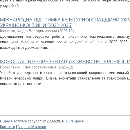
музеїв з авдиторією через соціальні мережі. Розглянуто теоретико-метод
у музейній ...
МІЖНАРОДНА ПІДТРИМКА КУЛЬТУРНОЇ СПАДЩИНИ УКРА
УКРАЇНСЬКОЇ ВІЙНИ (2022-2025)
Іваненко, Федір Володимирович
(
2025-12
)
Дослідження магістерської роботи присвячено комплексному аналізу
спадщини України в умовах російсько-української війни 2022–2025
взаємодії між державними, ...
ІКОНОСТАС В РЕПРЕЗЕНТАЦІЯХ КИЄВО-ПЕЧЕРСЬКОЇ Л
Прокопенко, Ніна Костянтинівна
(
2025-12
)
У роботі досліджено іконостас як комплексний сакрально-мистецький
Києво-Печерської лаври. Визначено етапи становлення та трансформаці
еволюцію архітектоніки ...
DSpace software
copyright © 2002-2016
DuraSpace
Контакти
|
Зворотній зв'язок