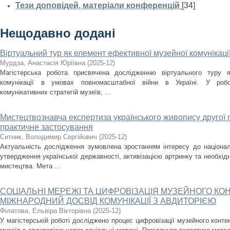
Тези доповідей, матеріали конференцій
[34]
Нещодавно додані
Віртуальний тур як елемент ефективної музейної комунікаці
Мурдза, Анастасія Юріївна
(
2025-12
)
Магістерська робота присвячена дослідженню віртуального туру я
комунікації в умовах повномасштабної війни в Україні. У робо
комунікативних стратегій музеїв, ...
Мистецтвознавча експертиза українського живопису другої по
практичне застосування
Ситник, Володимир Сергійович
(
2025-12
)
Актуальність дослідження зумовлена зростанням інтересу до націона
утвердження української державності, активізацією артринку та необхід
мистецтва. Мета ...
СОЦІАЛЬНІ МЕРЕЖІ ТА ЦИФРОВІЗАЦІЯ МУЗЕЙНОГО КОН
МІЖНАРОДНИЙ ДОСВІД КОМУНІКАЦІЇ З АВДИТОРІЄЮ
Філатова, Ельвіра Вікторівна
(
2025-12
)
У магістерській роботі досліджено процес цифровізації музейного контен