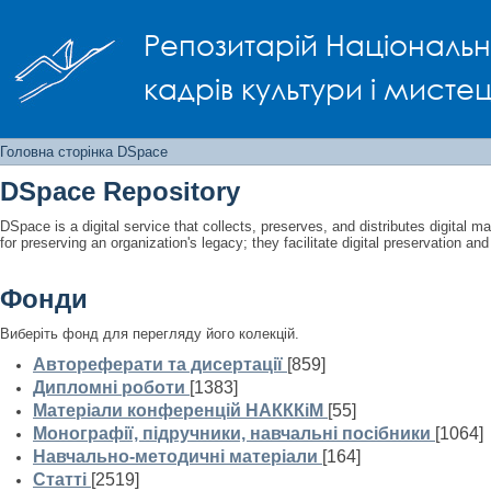
Головна сторінка DSpace
Репозитарій Національно
кадрів культури і мисте
Головна сторінка DSpace
DSpace Repository
DSpace is a digital service that collects, preserves, and distributes digital ma
for preserving an organization's legacy; they facilitate digital preservation a
Фонди
Виберіть фонд для перегляду його колекцій.
Автореферати та дисертації
[859]
Дипломні роботи
[1383]
Матеріали конференцій НАКККіМ
[55]
Монографії, підручники, навчальні посібники
[1064]
Навчально-методичні матеріали
[164]
Статті
[2519]