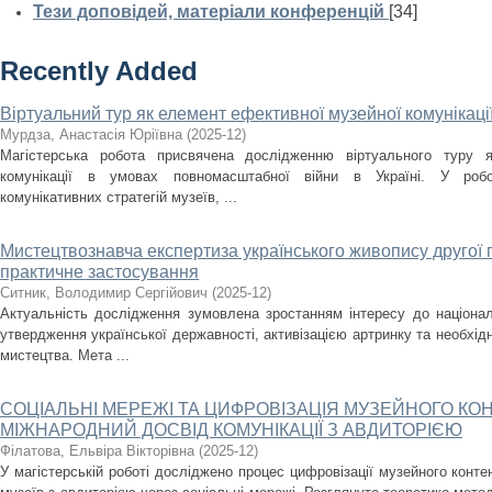
Тези доповідей, матеріали конференцій
[34]
Recently Added
Віртуальний тур як елемент ефективної музейної комунікаці
Мурдза, Анастасія Юріївна
(
2025-12
)
Магістерська робота присвячена дослідженню віртуального туру я
комунікації в умовах повномасштабної війни в Україні. У робо
комунікативних стратегій музеїв, ...
Мистецтвознавча експертиза українського живопису другої по
практичне застосування
Ситник, Володимир Сергійович
(
2025-12
)
Актуальність дослідження зумовлена зростанням інтересу до націона
утвердження української державності, активізацією артринку та необхід
мистецтва. Мета ...
СОЦІАЛЬНІ МЕРЕЖІ ТА ЦИФРОВІЗАЦІЯ МУЗЕЙНОГО КОН
МІЖНАРОДНИЙ ДОСВІД КОМУНІКАЦІЇ З АВДИТОРІЄЮ
Філатова, Ельвіра Вікторівна
(
2025-12
)
У магістерській роботі досліджено процес цифровізації музейного контен