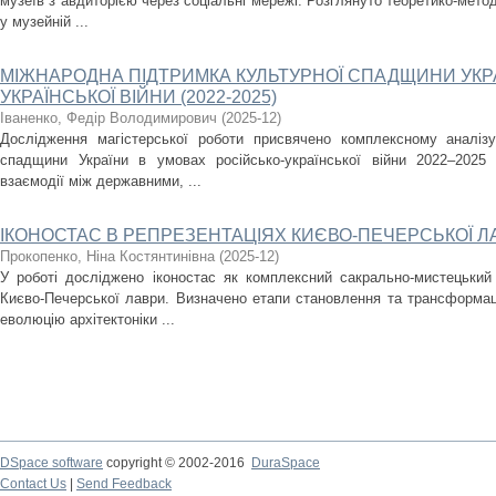
музеїв з авдиторією через соціальні мережі. Розглянуто теоретико-метод
у музейній ...
МІЖНАРОДНА ПІДТРИМКА КУЛЬТУРНОЇ СПАДЩИНИ УКРА
УКРАЇНСЬКОЇ ВІЙНИ (2022-2025)
Іваненко, Федір Володимирович
(
2025-12
)
Дослідження магістерської роботи присвячено комплексному аналізу
спадщини України в умовах російсько-української війни 2022–2025
взаємодії між державними, ...
ІКОНОСТАС В РЕПРЕЗЕНТАЦІЯХ КИЄВО-ПЕЧЕРСЬКОЇ Л
Прокопенко, Ніна Костянтинівна
(
2025-12
)
У роботі досліджено іконостас як комплексний сакрально-мистецький
Києво-Печерської лаври. Визначено етапи становлення та трансформаці
еволюцію архітектоніки ...
DSpace software
copyright © 2002-2016
DuraSpace
Contact Us
|
Send Feedback