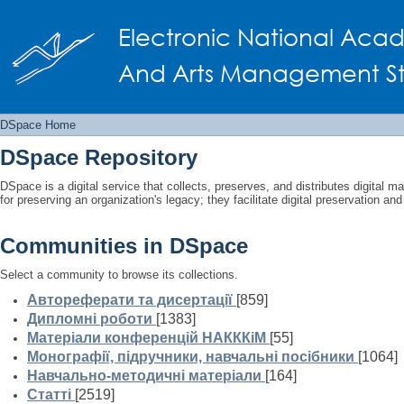
DSpace Home
Electronic National Acad
And Arts Management Staf
DSpace Home
DSpace Repository
DSpace is a digital service that collects, preserves, and distributes digital ma
for preserving an organization's legacy; they facilitate digital preservation a
Communities in DSpace
Select a community to browse its collections.
Автореферати та дисертації
[859]
Дипломні роботи
[1383]
Матеріали конференцій НАКККіМ
[55]
Монографії, підручники, навчальні посібники
[1064]
Навчально-методичні матеріали
[164]
Статті
[2519]