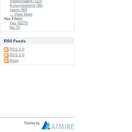
Хореографія (113)
Культурологія (96)
театр (90)
... View More
Has File(s)
Yes (6075)
No (3)
RSS Feeds
RSS 1.0
RSS 2.0
Atom
Theme by