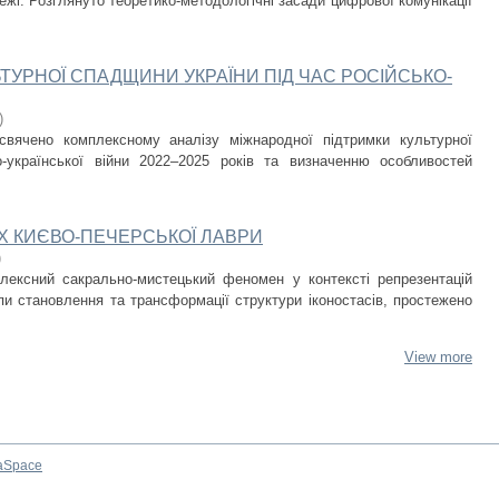
ежі. Розглянуто теоретико-методологічні засади цифрової комунікації
ТУРНОЇ СПАДЩИНИ УКРАЇНИ ПІД ЧАС РОСІЙСЬКО-
)
свячено комплексному аналізу міжнародної підтримки культурної
-української війни 2022–2025 років та визначенню особливостей
Х КИЄВО-ПЕЧЕРСЬКОЇ ЛАВРИ
)
плексний сакрально-мистецький феномен у контексті репрезентацій
пи становлення та трансформації структури іконостасів, простежено
View more
aSpace