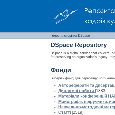
Головна сторінка D
Репозита
кадрів ку
Головна сторінка DSpace
DSpace Repository
DSpace is a digital service that collects, pr
for preserving an organization's legacy; the
Фонди
Виберіть фонд для перегляду його колек
Автореферати та дисертаці
Дипломні роботи
[1383]
Матеріали конференцій НА
Монографії, підручники, на
Навчально-методичні мате
Статті
[2519]