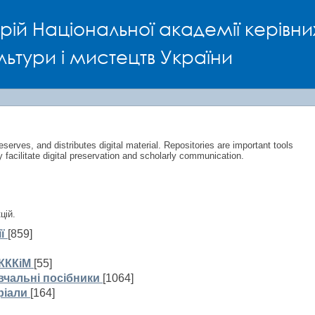
Space
рій Національної академії керівни
льтури і мистецтв України
eserves, and distributes digital material. Repositories are important tools
y facilitate digital preservation and scholarly communication.
цій.
ї
[859]
КККіМ
[55]
вчальні посібники
[1064]
ріали
[164]