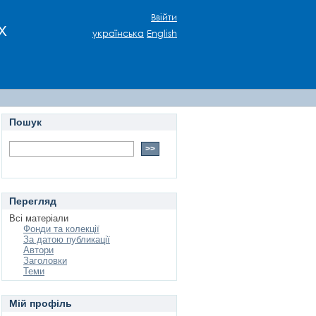
Ввійти
х
українська
English
Пошук
Перегляд
Всі матеріали
Фонди та колекції
За датою публикації
Автори
Заголовки
Теми
Мій профіль