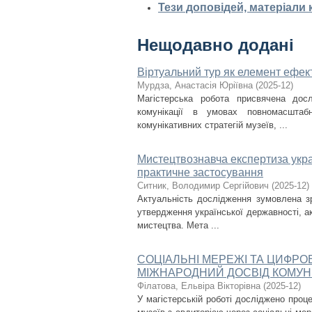
Тези доповідей, матеріали
Нещодавно додані
Віртуальний тур як елемент ефект
Мурдза, Анастасія Юріївна
(
2025-12
)
Магістерська робота присвячена дос
комунікації в умовах повномасштаб
комунікативних стратегій музеїв, ...
Мистецтвознавча експертиза украї
практичне застосування
Ситник, Володимир Сергійович
(
2025-12
)
Актуальність дослідження зумовлена з
утвердження української державності, ак
мистецтва. Мета ...
СОЦІАЛЬНІ МЕРЕЖІ ТА ЦИФРО
МІЖНАРОДНИЙ ДОСВІД КОМУНІ
Філатова, Ельвіра Вікторівна
(
2025-12
)
У магістерській роботі досліджено проце