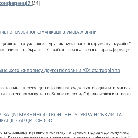
 конференцій
[34]
ивної музейної комунікації в умовах війни
лідженню віртуального туру як сучасного інструменту музейної
ної війни в Україні. У роботі проаналізовано трансформацію
нського живопису другої половини ХІХ ст.: теорія та
ростанням інтересу до національної художньої спадщини в умовах
тивізацією артринку та необхідністю протидії фальсифікаціям творів
ВІЗАЦІЯ МУЗЕЙНОГО КОНТЕНТУ: УКРАЇНСЬКИЙ ТА
КАЦІЇ З АВДИТОРІЄЮ
с цифровізації музейного контенту та сучасні підходи до комунікації