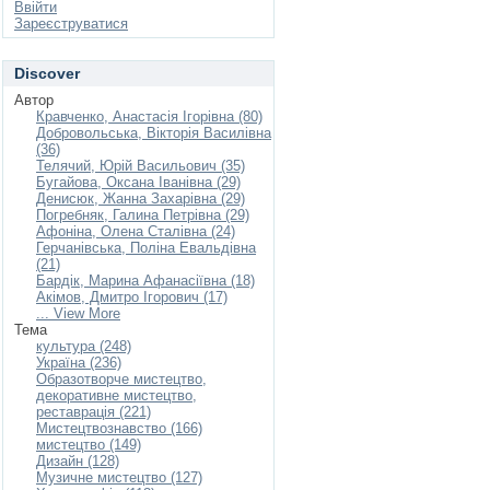
Ввійти
Зареєструватися
Discover
Автор
Кравченко, Анастасія Ігорівна (80)
Добровольська, Вікторія Василівна
(36)
Телячий, Юрій Васильович (35)
Бугайова, Оксана Іванівна (29)
Денисюк, Жанна Захарівна (29)
Погребняк, Галина Петрівна (29)
Афоніна, Олена Сталівна (24)
Герчанівська, Поліна Евальдівна
(21)
Бардік, Марина Афанасіївна (18)
Акімов, Дмитро Ігорович (17)
... View More
Тема
культура (248)
Україна (236)
Образотворче мистецтво,
декоративне мистецтво,
реставрація (221)
Мистецтвознавство (166)
мистецтво (149)
Дизайн (128)
Музичне мистецтво (127)