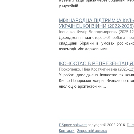
музеїв з авдиторією через соціальні мер
у музейній ...
МІЖНАРОДНА ПІДТРИМКА КУЛЬ
УКРАЇНСЬКОЇ ВІЙНИ (2022-2025)
Іваненко, Федір Володимирович
(
2025-12
Дослідження магістерської роботи при
спадщини України в умовах російсько
взаємодії між державними, ...
ІКОНОСТАС В РЕПРЕЗЕНТАЦІЯ
Прокопенко, Ніна Костянтинівна
(
2025-12
У роботі досліджено іконостас як ком
Києво-Печерської лаври. Визначено ета
еволюцію архітектоніки ...
DSpace software
copyright © 2002-2016
Dur
Контакти
|
Зворотній зв'язок