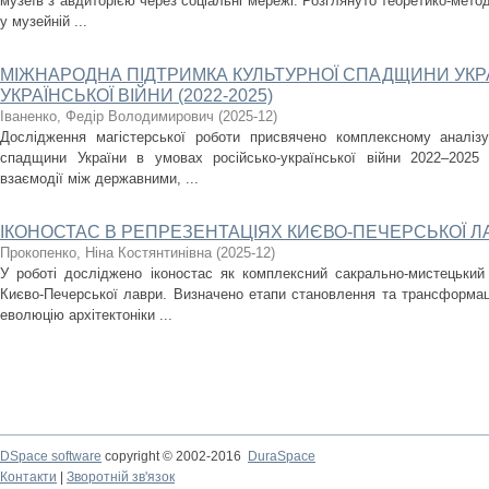
музеїв з авдиторією через соціальні мережі. Розглянуто теоретико-метод
у музейній ...
МІЖНАРОДНА ПІДТРИМКА КУЛЬТУРНОЇ СПАДЩИНИ УКРА
УКРАЇНСЬКОЇ ВІЙНИ (2022-2025)
Іваненко, Федір Володимирович
(
2025-12
)
Дослідження магістерської роботи присвячено комплексному аналізу
спадщини України в умовах російсько-української війни 2022–2025
взаємодії між державними, ...
ІКОНОСТАС В РЕПРЕЗЕНТАЦІЯХ КИЄВО-ПЕЧЕРСЬКОЇ Л
Прокопенко, Ніна Костянтинівна
(
2025-12
)
У роботі досліджено іконостас як комплексний сакрально-мистецький
Києво-Печерської лаври. Визначено етапи становлення та трансформаці
еволюцію архітектоніки ...
DSpace software
copyright © 2002-2016
DuraSpace
Контакти
|
Зворотній зв'язок