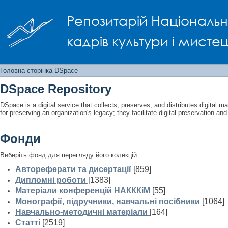
Головна сторінка DSpace
Репозитарій Національно
кадрів культури і мисте
Головна сторінка DSpace
DSpace Repository
DSpace is a digital service that collects, preserves, and distributes digital ma
for preserving an organization's legacy; they facilitate digital preservation a
Фонди
Виберіть фонд для перегляду його колекцій.
Автореферати та дисертації
[859]
Дипломні роботи
[1383]
Матеріали конференцій НАКККіМ
[55]
Монографії, підручники, навчальні посібники
[1064]
Навчально-методичні матеріали
[164]
Статті
[2519]