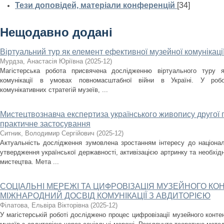
Тези доповідей, матеріали конференцій
[34]
Нещодавно додані
Віртуальний тур як елемент ефективної музейної комунікаці
Мурдза, Анастасія Юріївна
(
2025-12
)
Магістерська робота присвячена дослідженню віртуального туру я
комунікації в умовах повномасштабної війни в Україні. У робо
комунікативних стратегій музеїв, ...
Мистецтвознавча експертиза українського живопису другої по
практичне застосування
Ситник, Володимир Сергійович
(
2025-12
)
Актуальність дослідження зумовлена зростанням інтересу до націона
утвердження української державності, активізацією артринку та необхід
мистецтва. Мета ...
СОЦІАЛЬНІ МЕРЕЖІ ТА ЦИФРОВІЗАЦІЯ МУЗЕЙНОГО КОН
МІЖНАРОДНИЙ ДОСВІД КОМУНІКАЦІЇ З АВДИТОРІЄЮ
Філатова, Ельвіра Вікторівна
(
2025-12
)
У магістерській роботі досліджено процес цифровізації музейного контен