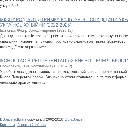
музеїв з авдиторією через соціальні мережі. Розглянуто теоретико-метод
у музейній ...
МІЖНАРОДНА ПІДТРИМКА КУЛЬТУРНОЇ СПАДЩИНИ УКРА
УКРАЇНСЬКОЇ ВІЙНИ (2022-2025)
Іваненко, Федір Володимирович
(
2025-12
)
Дослідження магістерської роботи присвячено комплексному аналізу
спадщини України в умовах російсько-української війни 2022–2025
взаємодії між державними, ...
ІКОНОСТАС В РЕПРЕЗЕНТАЦІЯХ КИЄВО-ПЕЧЕРСЬКОЇ Л
Прокопенко, Ніна Костянтинівна
(
2025-12
)
У роботі досліджено іконостас як комплексний сакрально-мистецький
Києво-Печерської лаври. Визначено етапи становлення та трансформаці
еволюцію архітектоніки ...
DSpace software
copyright © 2002-2016
DuraSpace
Контакти
|
Зворотній зв'язок