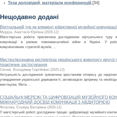
Тези доповідей, матеріали конференцій
[34]
Нещодавно додані
Віртуальний тур як елемент ефективної музейної комунікаці
Мурдза, Анастасія Юріївна
(
2025-12
)
Магістерська робота присвячена дослідженню віртуального туру я
комунікації в умовах повномасштабної війни в Україні. У робо
комунікативних стратегій музеїв, ...
Мистецтвознавча експертиза українського живопису другої по
практичне застосування
Ситник, Володимир Сергійович
(
2025-12
)
Актуальність дослідження зумовлена зростанням інтересу до націона
утвердження української державності, активізацією артринку та необхід
мистецтва. Мета ...
СОЦІАЛЬНІ МЕРЕЖІ ТА ЦИФРОВІЗАЦІЯ МУЗЕЙНОГО КОН
МІЖНАРОДНИЙ ДОСВІД КОМУНІКАЦІЇ З АВДИТОРІЄЮ
Філатова, Ельвіра Вікторівна
(
2025-12
)
У магістерській роботі досліджено процес цифровізації музейного контен