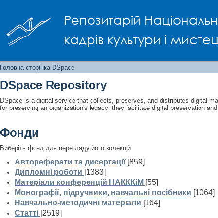
Головна сторінка DSpace
Репозитарій Національно
кадрів культури і мисте
Головна сторінка DSpace
DSpace Repository
DSpace is a digital service that collects, preserves, and distributes digital ma
for preserving an organization's legacy; they facilitate digital preservation a
Фонди
Виберіть фонд для перегляду його колекцій.
Автореферати та дисертації
[859]
Дипломні роботи
[1383]
Матеріали конференцій НАКККіМ
[55]
Монографії, підручники, навчальні посібники
[1064]
Навчально-методичні матеріали
[164]
Статті
[2519]