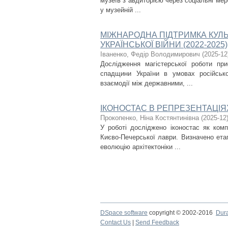
музеїв з авдиторією через соціальні мер
у музейній ...
МІЖНАРОДНА ПІДТРИМКА КУЛЬ
УКРАЇНСЬКОЇ ВІЙНИ (2022-2025)
Іваненко, Федір Володимирович
(
2025-12
Дослідження магістерської роботи при
спадщини України в умовах російсько
взаємодії між державними, ...
ІКОНОСТАС В РЕПРЕЗЕНТАЦІЯ
Прокопенко, Ніна Костянтинівна
(
2025-12
У роботі досліджено іконостас як ком
Києво-Печерської лаври. Визначено ета
еволюцію архітектоніки ...
DSpace software
copyright © 2002-2016
Dur
Contact Us
|
Send Feedback