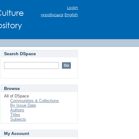
Login
ulture
українська
English
sitory
Search DSpace
Browse
All of DSpace
Communities & Collections
By Issue Date
Authors
Titles
Subjects
My Account