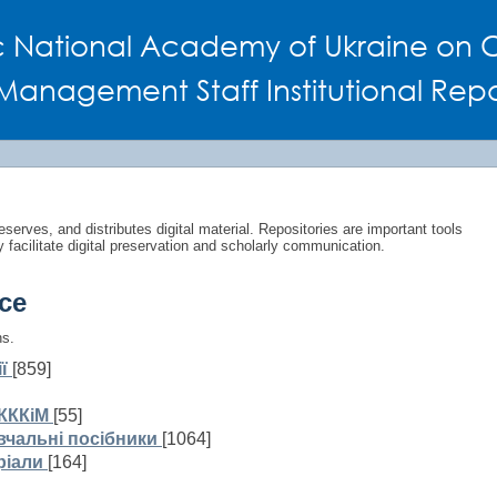
c National Academy of Ukraine on C
Management Staff Institutional Repo
eserves, and distributes digital material. Repositories are important tools
y facilitate digital preservation and scholarly communication.
ce
ns.
ї
[859]
КККіМ
[55]
вчальні посібники
[1064]
ріали
[164]