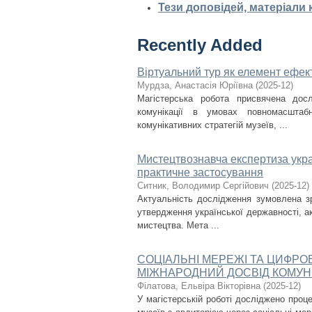
Тези доповідей, матеріали
Recently Added
Віртуальний тур як елемент ефект
Мурдза, Анастасія Юріївна
(
2025-12
)
Магістерська робота присвячена дос
комунікації в умовах повномасштаб
комунікативних стратегій музеїв, ...
Мистецтвознавча експертиза украї
практичне застосування
Ситник, Володимир Сергійович
(
2025-12
)
Актуальність дослідження зумовлена з
утвердження української державності, ак
мистецтва. Мета ...
СОЦІАЛЬНІ МЕРЕЖІ ТА ЦИФРО
МІЖНАРОДНИЙ ДОСВІД КОМУНІ
Філатова, Ельвіра Вікторівна
(
2025-12
)
У магістерській роботі досліджено проце