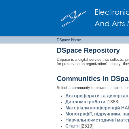
DSpace Home
Electroni
And Arts 
DSpace Home
DSpace Repository
DSpace is a digital service that collects, pr
for preserving an organization's legacy; the
Communities in DSpa
Select a community to browse its collectio
Автореферати та дисертаці
Дипломні роботи
[1383]
Матеріали конференцій НА
Монографії, підручники, на
Навчально-методичні мате
Статті
[2519]