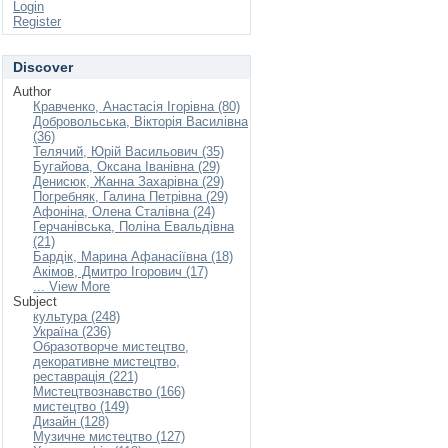
Login
Register
Discover
Author
Кравченко, Анастасія Ігорівна (80)
Добровольська, Вікторія Василівна
(36)
Телячий, Юрій Васильович (35)
Бугайова, Оксана Іванівна (29)
Денисюк, Жанна Захарівна (29)
Погребняк, Галина Петрівна (29)
Афоніна, Олена Сталівна (24)
Герчанівська, Поліна Евальдівна
(21)
Бардік, Марина Афанасіївна (18)
Акімов, Дмитро Ігорович (17)
... View More
Subject
культура (248)
Україна (236)
Образотворче мистецтво,
декоративне мистецтво,
реставрація (221)
Мистецтвознавство (166)
мистецтво (149)
Дизайн (128)
Музичне мистецтво (127)