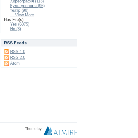
Хореографія (113)
Культурологія (96)
театр (90)
... View More
Has File(s)
Yes (6075)
No (3)
RSS Feeds
RSS 1.0
RSS 2.0
Atom
Theme by