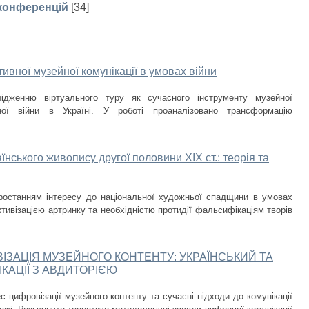
 конференцій
[34]
ивної музейної комунікації в умовах війни
лідженню віртуального туру як сучасного інструменту музейної
ної війни в Україні. У роботі проаналізовано трансформацію
нського живопису другої половини ХІХ ст.: теорія та
ростанням інтересу до національної художньої спадщини в умовах
тивізацією артринку та необхідністю протидії фальсифікаціям творів
ВІЗАЦІЯ МУЗЕЙНОГО КОНТЕНТУ: УКРАЇНСЬКИЙ ТА
КАЦІЇ З АВДИТОРІЄЮ
с цифровізації музейного контенту та сучасні підходи до комунікації