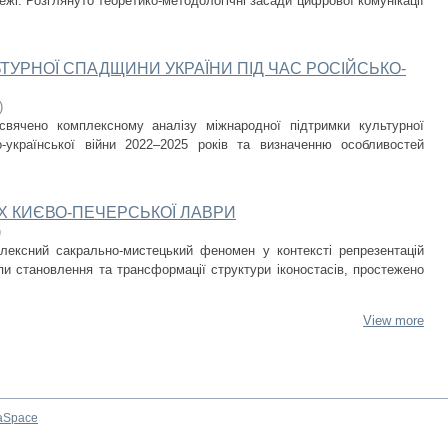
ежі. Розглянуто теоретико-методологічні засади цифрової комунікації
ТУРНОЇ СПАДЩИНИ УКРАЇНИ ПІД ЧАС РОСІЙСЬКО-
)
свячено комплексному аналізу міжнародної підтримки культурної
-української війни 2022–2025 років та визначенню особливостей
Х КИЄВО-ПЕЧЕРСЬКОЇ ЛАВРИ
)
плексний сакрально-мистецький феномен у контексті репрезентацій
пи становлення та трансформації структури іконостасів, простежено
View more
aSpace