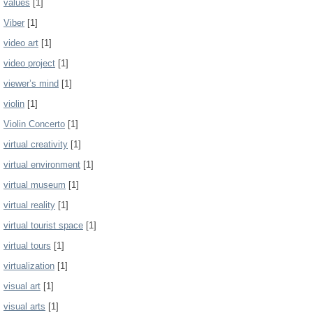
values
[1]
Viber
[1]
video art
[1]
video project
[1]
viewer’s mind
[1]
violin
[1]
Violin Concerto
[1]
virtual creativity
[1]
virtual environment
[1]
virtual museum
[1]
virtual reality
[1]
virtual tourist space
[1]
virtual tours
[1]
virtualization
[1]
visual art
[1]
visual arts
[1]