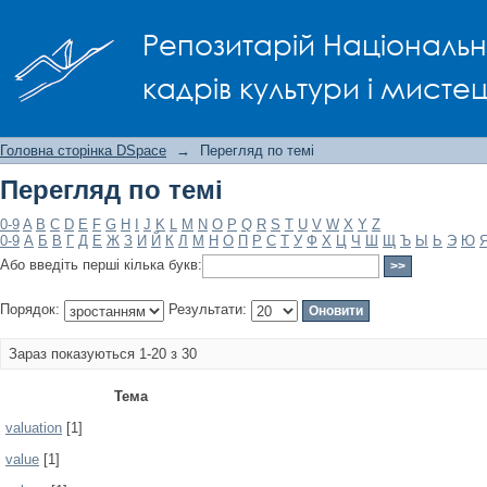
Перегляд по темі
Репозитарій Національно
кадрів культури і мисте
Головна сторінка DSpace
→
Перегляд по темі
Перегляд по темі
0-9
A
B
C
D
E
F
G
H
I
J
K
L
M
N
O
P
Q
R
S
T
U
V
W
X
Y
Z
0-9
А
Б
В
Г
Д
Е
Ж
З
И
Й
К
Л
М
Н
О
П
Р
С
Т
У
Ф
Х
Ц
Ч
Ш
Щ
Ъ
Ы
Ь
Э
Ю
Або введіть перші кілька букв:
Порядок:
Результати:
Зараз показуються 1-20 з 30
Тема
valuation
[1]
value
[1]