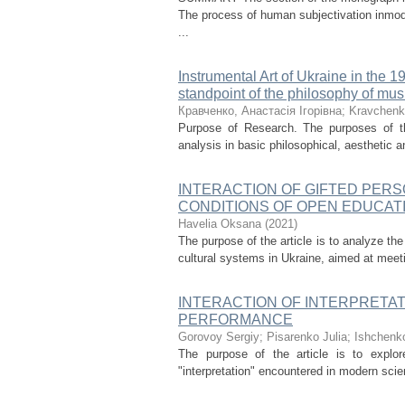
The process of human subjectivation inmoder
...
Instrumental Art of Ukraine in the 1
standpoint of the philosophy of mus
Кравченко, Анастасія Ігорівна
;
Kravchenk
Purpose of Research. The purposes of the
analysis in basic philosophical, aesthetic an
INTERACTION OF GIFTED PERS
CONDITIONS OF OPEN EDUCAT
Havelia Oksana
(
2021
)
The purpose of the article is to analyze th
cultural systems in Ukraine, aimed at meetin
INTERACTION OF INTERPRETAT
PERFORMANCE
Gorovoy Sergiy
;
Pisarenko Julia
;
Ishchenk
The purpose of the article is to explor
"interpretation" encountered in modern scien