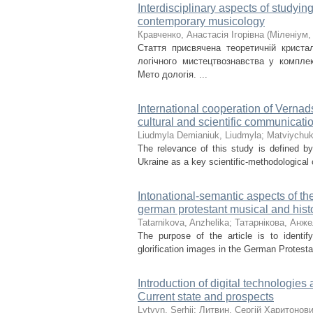
Interdisciplinary aspects of studying
contemporary musicology
Кравченко, Анастасія Ігорівна
(
Міленіум
Cтаття присвячена теоретичній кристал
логічного мистецтвознавства у компле
Мето дологія. ...
International cooperation of Vernad
cultural and scientific communicati
Liudmyla Demianiuk, Liudmyla
;
Matviychuk
The relevance of this study is defined by 
Ukraine as a key scientific-methodological c
Intonational-semantic aspects of the
german protestant musical and histor
Tatarnikova, Anzhelika
;
Татарнікова, Анже
The purpose of the article is to identif
glorification images in the German Protestant
Introduction of digital technologies 
Current state and prospects
Lytvyn, Serhii
;
Литвин, Сергій Харитонов