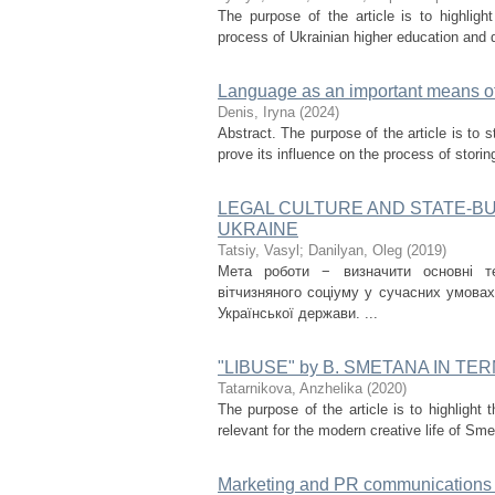
The purpose of the article is to highlight
process of Ukrainian higher education and dig
Language as an important means of
Denis, Iryna
(
2024
)
Abstract. The purpose of the article is to 
prove its influence on the process of stori
LEGAL CULTURE AND STATE-BU
UKRAINE
Tatsiy, Vasyl
;
Danilyan, Oleg
(
2019
)
Мета роботи − визначити основні те
вітчизняного соціуму у сучасних умовах
Української держави. ...
"LIBUSE" by B. SMETANA IN TE
Tatarnikova, Anzhelika
(
2020
)
The purpose of the article is to highlight 
relevant for the modern creative life of Smet
Marketing and PR communications in 