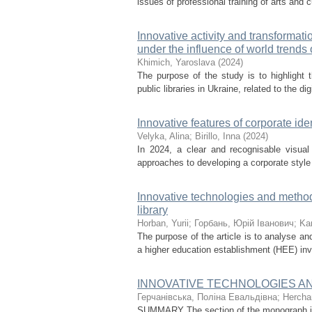
issues of professional training of arts and c
Innovative activity and transformati
under the influence of world trends o
Khimich, Yaroslava
(
2024
)
The purpose of the study is to highlight t
public libraries in Ukraine, related to the dig
Innovative features of corporate id
Velyka, Alina
;
Birillo, Inna
(
2024
)
In 2024, a clear and recognisable visual
approaches to developing a corporate style 
Innovative technologies and metho
library
Horban, Yurii
;
Горбань, Юрій Іванович
;
Ka
The purpose of the article is to analyse a
a higher education establishment (HEE) invo
INNOVATIVE TECHNOLOGIES A
Герчанівська, Поліна Евальдівна
;
Hercha
SUMMARY The section of the monograph is 