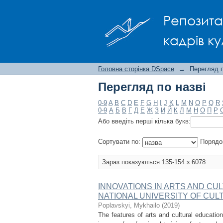
Перегляд по назві
Репозита
кадрів ку
Головна сторінка DSpace
→
Перегляд п
Перегляд по назві
0-9
A
B
C
D
E
F
G
H
I
J
K
L
M
N
O
P
Q
R
0-9
А
Б
В
Г
Д
Е
Ж
З
И
Й
К
Л
М
Н
О
П
Р
Або введіть перші кілька букв:
Сортувати по:
Порядо
Зараз показуються 135-154 з 6078
INNOVATIONS IN ARTS AND CU
NATIONAL UNIVERSITY OF CUL
Poplavskyi, Mykhailo
(
2019
)
The features of arts and cultural educatio