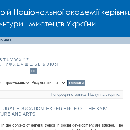
рій Національної академії керівни
льтури і мистецтв України
о назві
S
T
U
V
W
X
Y
Z
С
Т
У
Ф
Х
Ц
Ч
Ш
Щ
Ъ
Ы
Ь
Э
Ю
Я
к:
Результати:
Попередня сторінка
Наступна сторінка
LTURAL EDUCATION: EXPERIENCE OF THE KYIV
TURE AND ARTS
n in the context of general trends in social development are studied. The