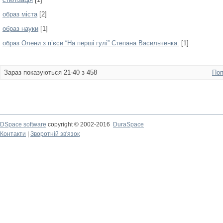
образ міста
[2]
образ науки
[1]
образ Олени з п’єси “На перші гулі” Степана Васильченка.
[1]
Зараз показуються 21-40 з 458
Поп
DSpace software
copyright © 2002-2016
DuraSpace
Контакти
|
Зворотній зв'язок