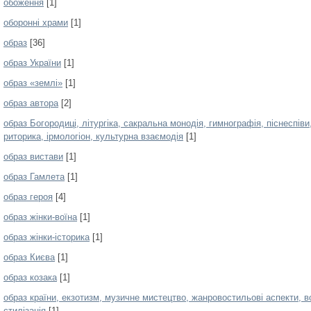
обоження
[1]
оборонні храми
[1]
образ
[36]
образ України
[1]
образ «землі»
[1]
образ автора
[2]
образ Богородиці, літургіка, сакральна монодія, гимнографія, піснеспіви,
риторика, ірмологіон, культурна взаємодія
[1]
образ вистави
[1]
образ Гамлета
[1]
образ героя
[4]
образ жінки-воїна
[1]
образ жінки-історика
[1]
образ Києва
[1]
образ козака
[1]
образ країни, екзотизм, музичне мистецтво, жанровостильові аспекти, в
стилізація
[1]