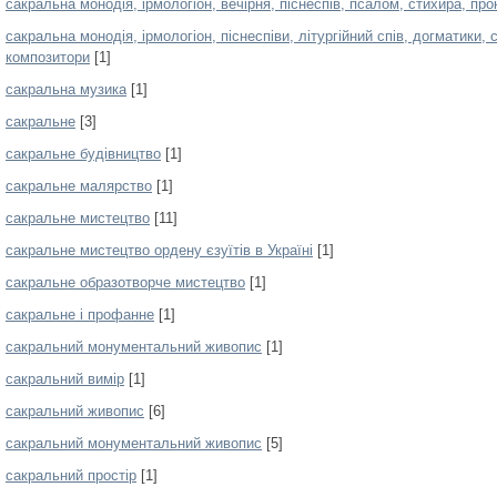
сакральна монодія, ірмологіон, вечірня, піснеспів, псалом, стихира, про
сакральна монодія, ірмологіон, піснеспіви, літургійний спів, догматики, 
композитори
[1]
сакральна музика
[1]
сакральне
[3]
сакральне будівництво
[1]
сакральне малярство
[1]
сакральне мистецтво
[11]
сакральне мистецтво ордену єзуїтів в Україні
[1]
сакральне образотворче мистецтво
[1]
сакральне і профанне
[1]
сакральний монументальний живопис
[1]
сакральний вимір
[1]
сакральний живопис
[6]
сакральний монументальний живопис
[5]
сакральний простір
[1]