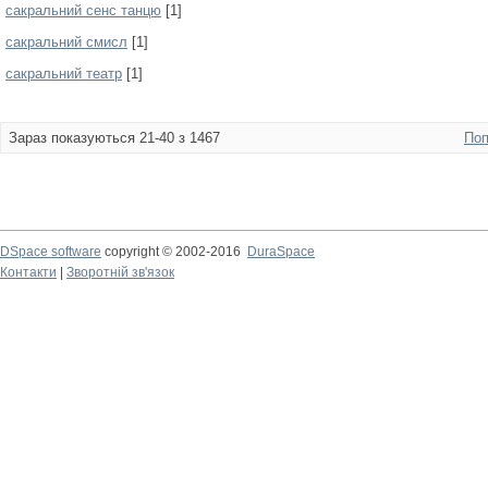
сакральний сенс танцю
[1]
сакральний смисл
[1]
сакральний театр
[1]
Зараз показуються 21-40 з 1467
Поп
DSpace software
copyright © 2002-2016
DuraSpace
Контакти
|
Зворотній зв'язок