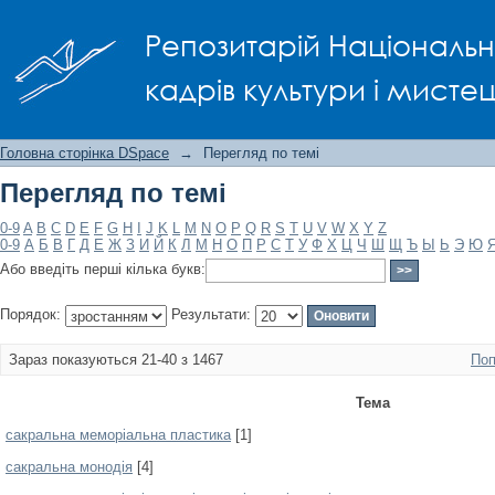
Перегляд по темі
Репозитарій Національно
кадрів культури і мисте
Головна сторінка DSpace
→
Перегляд по темі
Перегляд по темі
0-9
A
B
C
D
E
F
G
H
I
J
K
L
M
N
O
P
Q
R
S
T
U
V
W
X
Y
Z
0-9
А
Б
В
Г
Д
Е
Ж
З
И
Й
К
Л
М
Н
О
П
Р
С
Т
У
Ф
Х
Ц
Ч
Ш
Щ
Ъ
Ы
Ь
Э
Ю
Або введіть перші кілька букв:
Порядок:
Результати:
Зараз показуються 21-40 з 1467
Поп
Тема
сакральна меморіальна пластика
[1]
сакральна монодія
[4]