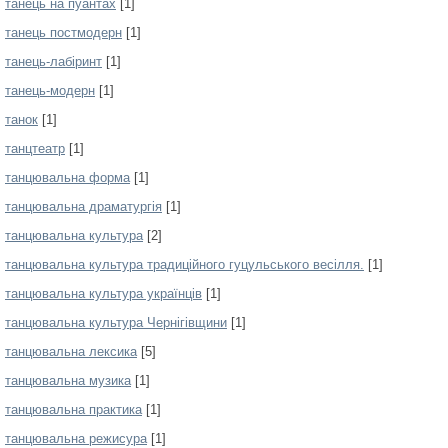
танець на пуантах
[1]
танець постмодерн
[1]
танець-лабіринт
[1]
танець-модерн
[1]
танок
[1]
танцтеатр
[1]
танцювальна форма
[1]
танцювальна драматургія
[1]
танцювальна культура
[2]
танцювальна культура традиційного гуцульського весілля.
[1]
танцювальна культура українців
[1]
танцювальна культура Чернігівщини
[1]
танцювальна лексика
[5]
танцювальна музика
[1]
танцювальна практика
[1]
танцювальна режисура
[1]