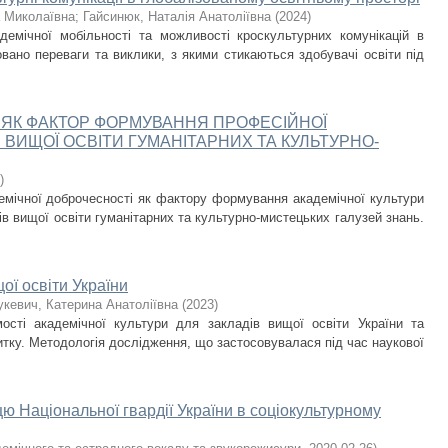
а Миколаївна
;
Гайсинюк, Наталія Анатоліївна
(
2024
)
демічної мобільності та можливості кроскультурних комунікацій в
овано переваги та виклики, з якими стикаються здобувачі освіти під
 ЯК ФАКТОР ФОРМУВАННЯ ПРОФЕСІЙНОЇ
 ВИЩОЇ ОСВІТИ ГУМАНІТАРНИХ ТА КУЛЬТУРНО-
)
емічної доброчесності як фактору формування академічної культури
в вищої освіти гуманітарних та культурно-мистецьких галузей знань.
ої освіти України
укевич, Катерина Анатоліївна
(
2023
)
мості академічної культури для закладів вищої освіти України та
витку. Методологія дослідження, що застосовувалася під час наукової
цю Національної гвардії України в соціокультурному