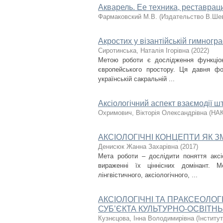
Акварель. Ее техника, реставрац
Фармаковский М.В.
(
Издательство В.Ше
Акростих у візантійській гимногра
Сиротинська, Наталія Ігорівна
(
2022
)
Метою роботи є дослідження функціон
європейського простору. Ця давня форм
українській сакральній ...
Аксіологічний аспект взаємодії ш
Охримович, Вікторія Олександрівна
(
НА
АКСІОЛОГІЧНІ КОНЦЕПТИ ЯК 
Денисюк Жанна Захарівна
(
2017
)
Мета роботи – дослідити поняття аксі
вираженні їх ціннісних домінант. М
лінгвістичного, аксіологічного, ...
АКСІОЛОГІЧНІ ТА ПРАКСЕОЛО
СУБ’ЄКТА КУЛЬТУРНО-ОСВІТНЬ
Кузнєцова, Інна Володимирівна
(
Інститут