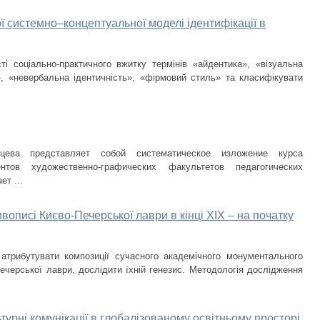
ї системно–концептуальної моделі ідентифікації в
ті соціально-практичного вжитку термінів «айдентика», «візуальна
ь», «невербальна ідентичність», «фірмовий стиль» та класифікувати
цева представляет собой систематическое изложение курса
тов художественно-графических факультетов педагогических
т ...
описі Києво-Печерської лаври в кінці ХІХ – на початку
 атрибутувати композиції сучасного академічного монументального
ечерської лаври, дослідити їхній генезис. Методологія дослідження
ьтурні комунікації в глобалізованому освітньому просторі