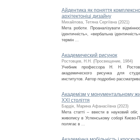
Айдентика як поняття комплексно
архітектоніці дизайну
Михайлова, Тетяна Сергіївна
(
2021
)
Мета роботи. Проаналізувати відміннос
ідентичність», «вербальна ідентичніст
термін ...
Академический рисунок
Ростовцев, Н.Н.
(
Просвещение
,
1984
)
Учебник профессора Н. Н. Ростов
академического рисунка для студен
институтов. Автор подробно рассматривае
Академізм у монументальному жив
ХХІ століття
Бардік, Марина Афанасіївна
(
2023
)
Мета статті – ввести в науковий обіг,
живопису в Успенському соборі Києво-П
полягає в ...
Академічна мобільність і кроскул