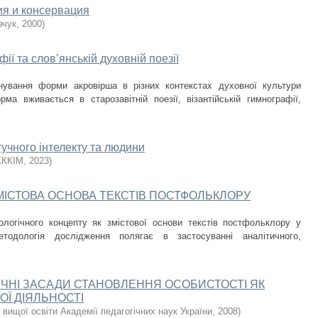
ия и консервация
вчук
,
2000
)
фії та слов’янській духовній поезії
ування форми акровірша в різних контекстах духовної культури
а вживається в старозавітній поезії, візантійській гимнографії,
тучного інтелекту та людини
КККІМ
,
2023
)
ЗМІСТОВА ОСНОВА ТЕКСТІВ ПОСТФОЛЬКЛОРУ
ологічного концепту як змістової основи текстів постфольклору у
етодологія дослідження полягає в застосуванні аналітичного,
ГІЧНІ ЗАСАДИ СТАНОВЛЕННЯ ОСОБИСТОСТІ ЯК
ОЇ ДІЯЛЬНОСТІ
 вищої освіти Академії педагогічних наук України
,
2008
)