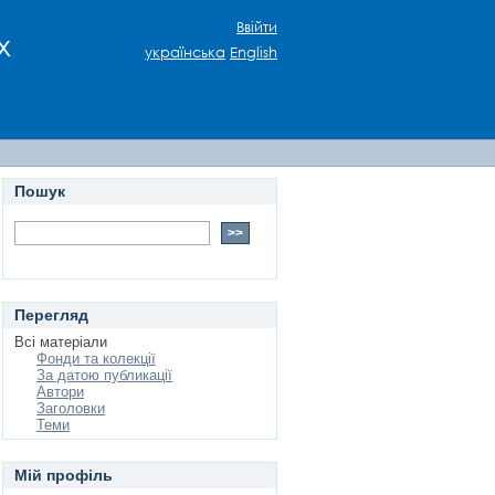
Ввійти
х
українська
English
Пошук
Перегляд
Всі матеріали
Фонди та колекції
За датою публикації
Автори
Заголовки
Теми
Мій профіль