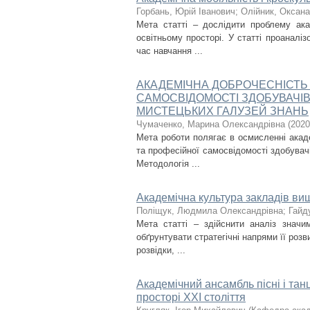
Горбань, Юрій Іванович
;
Олійник, Оксан
Мета статті – дослідити проблему ака
освітньому просторі. У статті проаналіз
час навчання ...
АКАДЕМІЧНА ДОБРОЧЕСНІСТЬ
САМОСВІДОМОСТІ ЗДОБУВАЧІВ
МИСТЕЦЬКИХ ГАЛУЗЕЙ ЗНАНЬ
Чумаченко, Марина Олександрівна
(
2020
Мета роботи полягає в осмисленні акад
та професійної самосвідомості здобувачі
Методологія ...
Академічна культура закладів вищ
Поліщук, Людмила Олександрівна
;
Гайд
Мета статті – здійснити аналіз значи
обґрунтувати стратегічні напрями її роз
розвідки, ...
Академічний ансамбль пісні і тан
просторі ХХІ століття