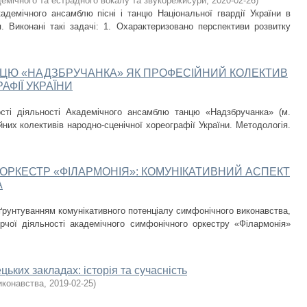
емічного та естрадного вокалу та звукорежисури
,
2020-02-26
)
кадемічного ансамблю пісні і танцю Національної гвардії України в
я. Виконані такі задачі: 1. Охарактеризовано перспективи розвитку
ЦЮ «НАДЗБРУЧАНКА» ЯК ПРОФЕСІЙНИЙ КОЛЕКТИВ
ФІЇ УКРАЇНИ
сті діяльності Академічного ансамблю танцю «Надзбручанка» (м.
йних колективів народно-сценічної хореографії України. Методологія.
ОРКЕСТР «ФІЛАРМОНІЯ»: КОМУНІКАТИВНИЙ АСПЕКТ
А
бґрунтуванням комунікативного потенціалу симфонічного виконавства,
рчої діяльності академічного симфонічного оркестру «Філармонія»
ьких закладах: історія та сучасність
иконавства
,
2019-02-25
)