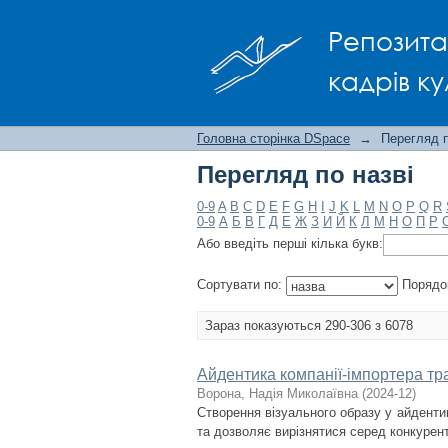
Перегляд по назві
Репозита
кадрів ку
Головна сторінка DSpace
→
Перегляд п
Перегляд по назві
0-9
A
B
C
D
E
F
G
H
I
J
K
L
M
N
O
P
Q
R
0-9
А
Б
В
Г
Д
Е
Ж
З
И
Й
К
Л
М
Н
О
П
Р
Або введіть перші кілька букв:
Сортувати по:
Порядо
Зараз показуються 290-306 з 6078
Айдентика компанії-імпортера тра
Ворона, Надія Миколаївна
(
2024-12
)
Створення візуального образу у айдентиц
та дозволяє вирізнятися серед конкурент