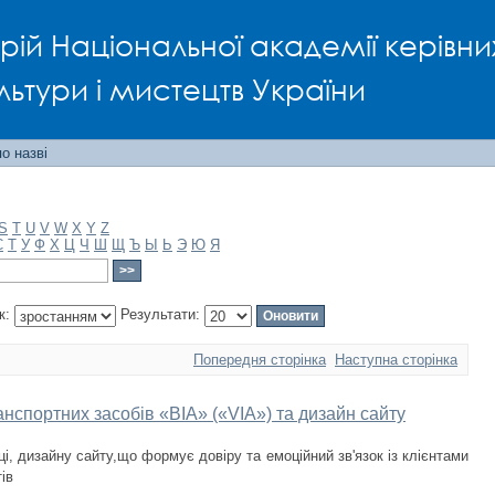
рій Національної академії керівни
льтури і мистецтв України
о назві
S
T
U
V
W
X
Y
Z
С
Т
У
Ф
Х
Ц
Ч
Ш
Щ
Ъ
Ы
Ь
Э
Ю
Я
к:
Результати:
Попередня сторінка
Наступна сторінка
нспортних засобів «ВІА» («VIA») та дизайн сайту
і, дизайну сайту,що формує довіру та емоційний зв'язок із клієнтами
ів