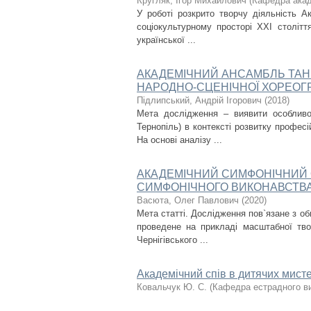
Кругляк, Ігор Михайлович
(
Кафедра акад
У роботі розкрито творчу діяльність А
соціокультурному просторі ХХІ столітт
української ...
АКАДЕМІЧНИЙ АНСАМБЛЬ ТАН
НАРОДНО-СЦЕНІЧНОЇ ХОРЕОГРА
Підлипський, Андрій Ігорович
(
2018
)
Мета дослідження – виявити особливо
Тернопіль) в контексті розвитку професі
На основі аналізу ...
АКАДЕМІЧНИЙ СИМФОНІЧНИЙ 
СИМФОНІЧНОГО ВИКОНАВСТВ
Васюта, Олег Павлович
(
2020
)
Мета статті. Дослідження пов`язане з о
проведене на прикладі масштабної тво
Чернігівського ...
Академічний спів в дитячих мистец
Ковальчук Ю. С.
(
Кафедра естрадного в