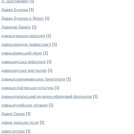
Д. Шостакович
[1]
Давид Бурлюк
[1]
Давид Бурлюк в Японії
[1]
Давидов Даниїл
[1]
давньогрецька просодія
[1]
давньозахідне православ’я
[1]
давньоримський otium
[1]
давньоруська міфологія
[1]
давньоруське мистецтво
[1]
давньоскандинавськка танатологія
[1]
давньослов’янська культура
[1]
давньоукраїнський музично-обрядовий фольклор
[1]
давньоіудейське читання
[1]
Давня Греція
[1]
давня даоська пісня
[1]
давні русини
[1]