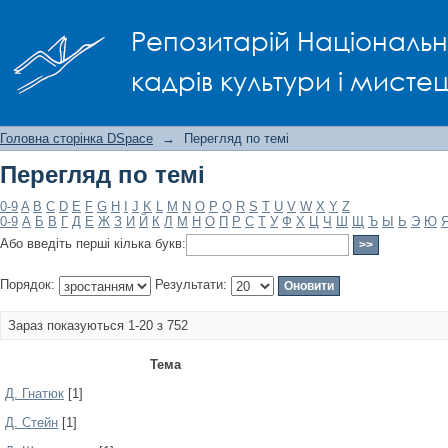
Перегляд по темі
Репозитарій Національно
кадрів культури і мисте
Головна сторінка DSpace
→
Перегляд по темі
Перегляд по темі
0-9
A
B
C
D
E
F
G
H
I
J
K
L
M
N
O
P
Q
R
S
T
U
V
W
X
Y
Z
0-9
А
Б
В
Г
Д
Е
Ж
З
И
Й
К
Л
М
Н
О
П
Р
С
Т
У
Ф
Х
Ц
Ч
Ш
Щ
Ъ
Ы
Ь
Э
Ю
Або введіть перші кілька букв:
Порядок:
Результати:
Зараз показуються 1-20 з 752
Тема
Д. Гнатюк
[1]
Д. Стейн
[1]