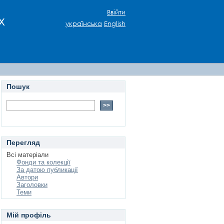
Ввійти
х
українська
English
Пошук
Перегляд
Всі матеріали
Фонди та колекції
За датою публикації
Автори
Заголовки
Теми
Мій профіль