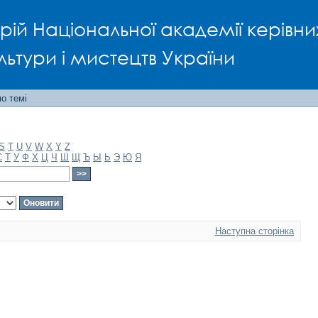
рій Національної академії керівни
льтури і мистецтв України
о темі
S
T
U
V
W
X
Y
Z
С
Т
У
Ф
Х
Ц
Ч
Ш
Щ
Ъ
Ы
Ь
Э
Ю
Я
Наступна сторінка