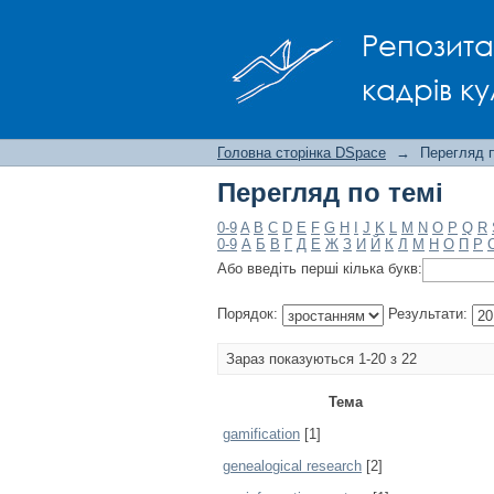
Перегляд по темі
Репозита
кадрів ку
Головна сторінка DSpace
→
Перегляд п
Перегляд по темі
0-9
A
B
C
D
E
F
G
H
I
J
K
L
M
N
O
P
Q
R
0-9
А
Б
В
Г
Д
Е
Ж
З
И
Й
К
Л
М
Н
О
П
Р
Або введіть перші кілька букв:
Порядок:
Результати:
Зараз показуються 1-20 з 22
Тема
gamification
[1]
genealogical research
[2]