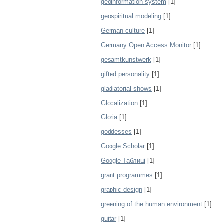
geoinformation system
[1]
geospiritual modeling
[1]
German culture
[1]
Germany Open Access Monitor
[1]
gesamtkunstwerk
[1]
gifted personality
[1]
gladiatorial shows
[1]
Glocalization
[1]
Gloria
[1]
goddesses
[1]
Google Scholar
[1]
Google Таблиці
[1]
grant programmes
[1]
graphic design
[1]
greening of the human environment
[1]
guitar
[1]