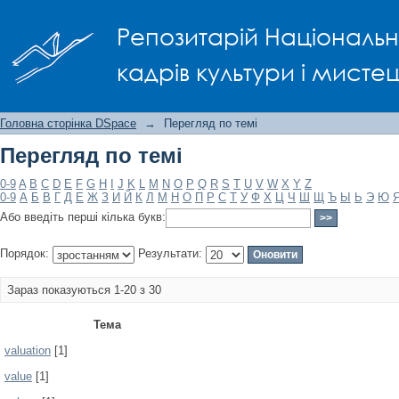
Перегляд по темі
Репозитарій Національно
кадрів культури і мисте
Головна сторінка DSpace
→
Перегляд по темі
Перегляд по темі
0-9
A
B
C
D
E
F
G
H
I
J
K
L
M
N
O
P
Q
R
S
T
U
V
W
X
Y
Z
0-9
А
Б
В
Г
Д
Е
Ж
З
И
Й
К
Л
М
Н
О
П
Р
С
Т
У
Ф
Х
Ц
Ч
Ш
Щ
Ъ
Ы
Ь
Э
Ю
Або введіть перші кілька букв:
Порядок:
Результати:
Зараз показуються 1-20 з 30
Тема
valuation
[1]
value
[1]