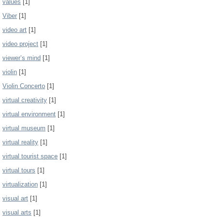
values
[1]
Viber
[1]
video art
[1]
video project
[1]
viewer’s mind
[1]
violin
[1]
Violin Concerto
[1]
virtual creativity
[1]
virtual environment
[1]
virtual museum
[1]
virtual reality
[1]
virtual tourist space
[1]
virtual tours
[1]
virtualization
[1]
visual art
[1]
visual arts
[1]