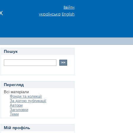
Ввійти
х
українська
English
Пошук
Перегляд
Всі матеріали
Фонди та колекції
За датою публикації
Автори
Заголовки
Теми
Мій профіль