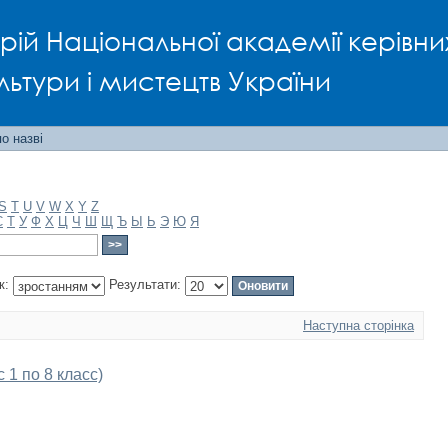
рій Національної академії керівни
льтури і мистецтв України
о назві
S
T
U
V
W
X
Y
Z
С
Т
У
Ф
Х
Ц
Ч
Ш
Щ
Ъ
Ы
Ь
Э
Ю
Я
к:
Результати:
Наступна сторінка
 1 по 8 класс)