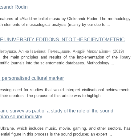
ksandr Rodin
e features of «Aladdin» ballet music by Oleksandr Rodin. The methodology
th elements of musicological analysis (mainly by ear due to ...
 UNIVERSITY EDITIONS INTO THESCIENTOMETRIC
етрушка, Аліна Іванівна
;
Пелещишин, Андрій Миколайович
(
2019
)
t the main principles and results of the implementation of the library
entific journals into the scientometric databases. Methodology ...
d personalised cultural marker
ssing need for studies that would interpret civilisational achievements
 their creators. The purpose of this article was to highlight ...
aire survey as part of a study of the role of the sound
nian sound industry
n Ukraine, which includes music, movie, gaming, and other sectors, has
tial figure in this process is the sound producer, an expert ...