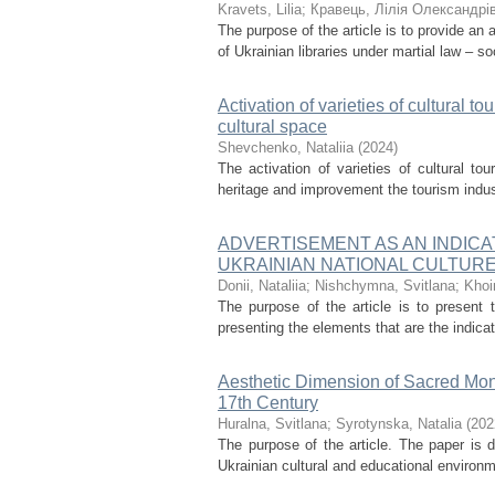
Kravets, Lilia
;
Кравець, Лілія Олександрі
The purpose of the article is to provide an a
of Ukrainian libraries under martial law – so
Activation of varieties of cultural t
cultural space
Shevchenko, Nataliia
(
2024
)
The activation of varieties of cultural to
heritage and improvement the tourism industr
ADVERTISEMENT AS AN INDICA
UKRAINIAN NATIONAL CULTUR
Donii, Nataliia
;
Nishchymna, Svitlana
;
Khoi
The purpose of the article is to present
presenting the elements that are the indicato
Aesthetic Dimension of Sacred Mon
17th Century
Huralna, Svitlana
;
Syrotynska, Natalia
(
202
The purpose of the article. The paper is d
Ukrainian cultural and educational environm