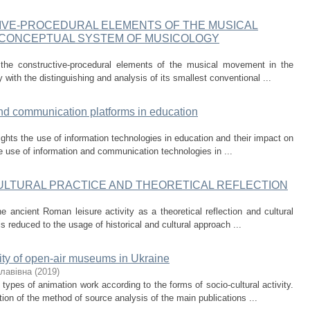
IVE-PROCEDURAL ELEMENTS OF THE MUSICAL
C CONCEPTUAL SYSTEM OF MUSICOLOGY
 the constructive-procedural elements of the musical movement in the
with the distinguishing and analysis of its smallest conventional ...
and communication platforms in education
lights the use of information technologies in education and their impact on
e use of information and communication technologies in ...
CULTURAL PRACTICE AND THEORETICAL REFLECTION
e ancient Roman leisure activity as a theoretical reflection and cultural
s reduced to the usage of historical and cultural approach ...
ivity of open-air museums in Ukraine
лавівна
(
2019
)
 types of animation work according to the forms of socio-cultural activity.
ion of the method of source analysis of the main publications ...