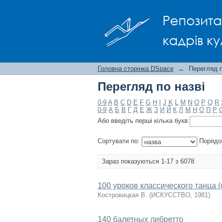
Перегляд по назві
Репозита
кадрів ку
Головна сторінка DSpace
→
Перегляд п
Перегляд по назві
0-9
A
B
C
D
E
F
G
H
I
J
K
L
M
N
O
P
Q
R
0-9
А
Б
В
Г
Д
Е
Ж
З
И
Й
К
Л
М
Н
О
П
Р
Або введіть перші кілька букв:
Сортувати по:
Порядо
Зараз показуються 1-17 з 6078
100 уроков классического танца (с
Костровицкая В.
(
ИСКУССТВО
,
1981
)
140 балетных либретто