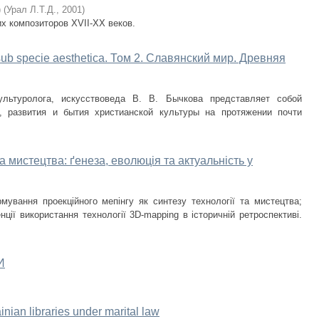
)
(
Урал Л.Т.Д.
,
2001
)
х композиторов XVII-XX веков.
ub specie aesthetica. Том 2. Славянский мир. Древняя
льтуролога, искусствоведа В. В. Бычкова представляет собой
, развития и бытия христианской культуры на протяжении почти
а мистецтва: ґенеза, еволюція та актуальність у
мування проекційного мепінгу як синтезу технології та мистецтва;
ції використання технології 3D-mapping в історичній ретроспективі.
И
inian libraries under marital law