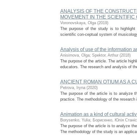
ANALYSIS OF THE CONSTRUCT
MOVEMENT IN THE SCIENTIFI
Voronovskaya, Olga
(
2019
)
The purpose of the study is to highlight
scientific con-ceptual system of musicology 
Analysis of use of the information 
Anisimova, Olga
;
Spektor, Arthur
(
2018
)
The purpose of the article. The article high
educators. The research and analysis of th
ANCIENT ROMAN OTIUM AS A 
Petrova, Iryna
(
2020
)
The purpose of the article is to analyze th
practice. The methodology of the research i
Animation as a kind of cultural act
Borysenko, Yulia
;
Борисенко, Юлія Станіс
The purpose of the article is to analyze the
The methodology of the study is an applicat