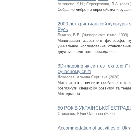
Антонова, К.И.
;
Серебрякова, Л.А. (сост.
Собрание либретто европейских и русски
2000 лет христианской культуры s
Русь
Бычков, В.В.
(
Университет. книга
,
1999
)
Монография известного философа, ку
уникальное исследование становления
двухтысячелетнего периода ее ...
3D-mapping як синтез технології т
сучасному світі
Доколова, Альона Сергіївна
(
2020
)
Мета статті – виявити особливості фор
розглянути специфіку розвитку та тенден
Методологія ...
50 РОКІВ УКРАЇНСЬКОЇ ЕСТРАД
Степанюк, Юлія Олегівна
(
2023
)
Accommodation of activities of Ukra