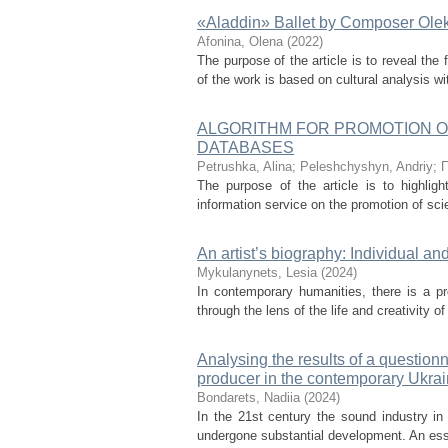
«Aladdin» Ballet by Composer Оle
Afonina, Olena
(
2022
)
The purpose of the article is to reveal th
of the work is based on cultural analysis wi
ALGORITHM FOR PROMOTION OF
DATABASES
Petrushka, Alina
;
Peleshchyshyn, Andriy
;
П
The purpose of the article is to highligh
information service on the promotion of sci
An artist’s biography: Individual an
Mykulanynets, Lesia
(
2024
)
In contemporary humanities, there is a pre
through the lens of the life and creativity of
Analysing the results of a questionn
producer in the contemporary Ukrai
Bondarets, Nadiia
(
2024
)
In the 21st century the sound industry i
undergone substantial development. An essen