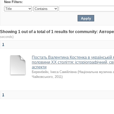
New Filters:
Showing 1 out of a total of 1 results for community: Авто
seconds)
1
Постать Валентина Костенка в українській 
половини XX століття: історіографічний, св
аспекти
Беренбейн, Інеса Самійлівна
(
Національна музична ак
Чайковського
,
2011
)
1