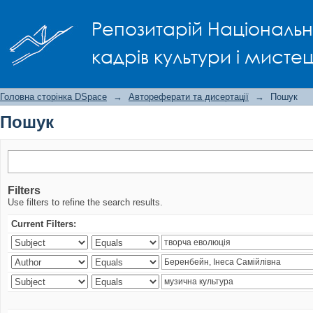
Пошук
Репозитарій Національно
кадрів культури і мисте
Головна сторінка DSpace
→
Автореферати та дисертації
→
Пошук
Пошук
Filters
Use filters to refine the search results.
Current Filters: