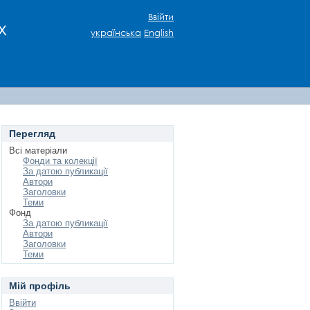
Ввійти
х
українська
English
Перегляд
Всі матеріали
Фонди та колекції
За датою публикації
Автори
Заголовки
Теми
Фонд
За датою публикації
Автори
Заголовки
Теми
Мій профіль
Ввійти