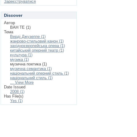
Зареєструватися
Discover
Автор
ВАН ТЕ (1)
Тема
Верді Джузеппе (1)
жанрово-стильовий канон (1)
західноєвропейська опера (1)
китайський оперний театр (1)
культура (1)
музика (1)
музична поетика (1)
музична семантика (1)
національний оперний стиль (1)
національний стиль (1)
... View More
Date Issued
2008 (1)
Has File(s)
Yes (1)