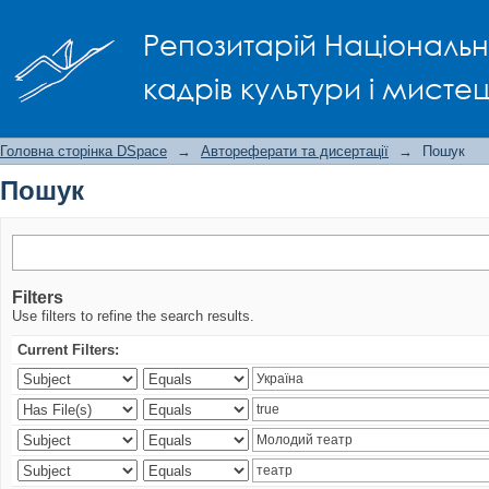
Пошук
Репозитарій Національно
кадрів культури і мисте
Головна сторінка DSpace
→
Автореферати та дисертації
→
Пошук
Пошук
Filters
Use filters to refine the search results.
Current Filters: