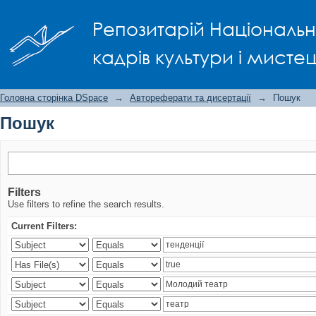
Пошук
Репозитарій Національно
кадрів культури і мисте
Головна сторінка DSpace
→
Автореферати та дисертації
→
Пошук
Пошук
Filters
Use filters to refine the search results.
Current Filters: