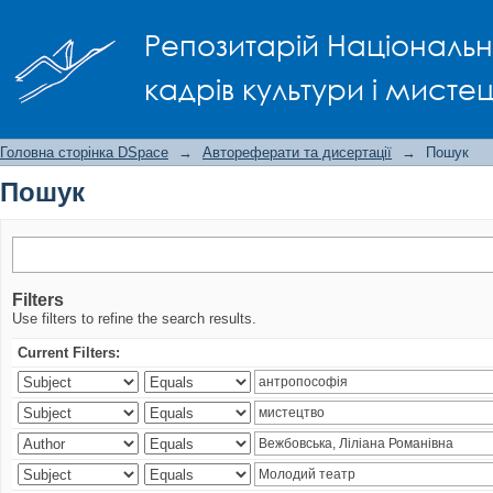
Пошук
Репозитарій Національно
кадрів культури і мисте
Головна сторінка DSpace
→
Автореферати та дисертації
→
Пошук
Пошук
Filters
Use filters to refine the search results.
Current Filters: