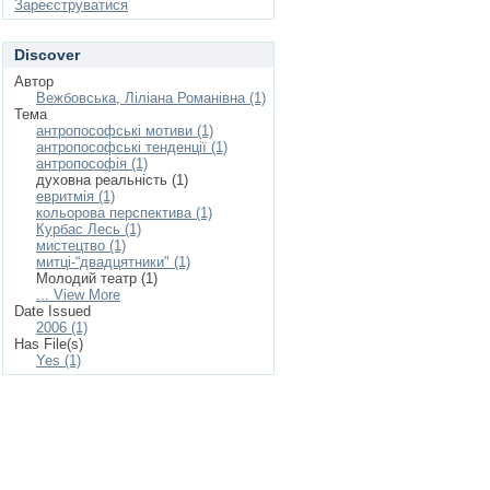
Зареєструватися
Discover
Автор
Вежбовська, Ліліана Романівна (1)
Тема
антропософські мотиви (1)
антропософські тенденції (1)
антропософія (1)
духовна реальність (1)
евритмія (1)
кольорова перспектива (1)
Курбас Лесь (1)
мистецтво (1)
митці-“двадцятники" (1)
Молодий театр (1)
... View More
Date Issued
2006 (1)
Has File(s)
Yes (1)