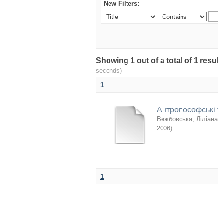
New Filters:
Showing 1 out of a total of 1 re
seconds)
1
Антропософські т
Вежбовська, Ліліана
2006
)
1