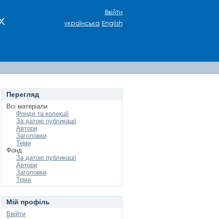
Ввійти
х
українська
English
Перегляд
Всі матеріали
Фонди та колекції
За датою публикації
Автори
Заголовки
Теми
Фонд
За датою публикації
Автори
Заголовки
Теми
Мій профіль
Ввійти