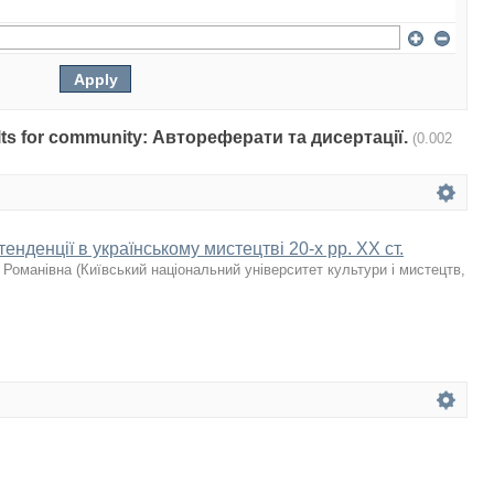
sults for community: Автореферати та дисертації.
(0.002
енденції в українському мистецтві 20-х рр. ХХ ст.
 Романівна
(
Київський національний університет культури і мистецтв
,