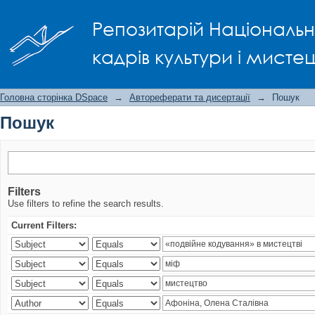
Пошук
Репозитарій Національно
кадрів культури і мисте
Головна сторінка DSpace
→
Автореферати та дисертації
→
Пошук
Пошук
Filters
Use filters to refine the search results.
Current Filters: