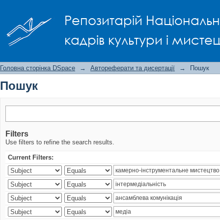
Пошук
Репозитарій Національно
кадрів культури і мисте
Головна сторінка DSpace
→
Автореферати та дисертації
→
Пошук
Пошук
Filters
Use filters to refine the search results.
Current Filters: