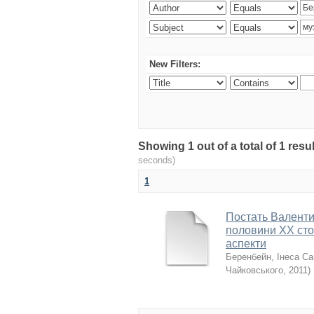
New Filters:
Showing 1 out of a total of 1 re
seconds)
1
Постать Валентин
половини XX стол
аспекти
Беренбейн, Інеса Са
Чайковського
,
2011
)