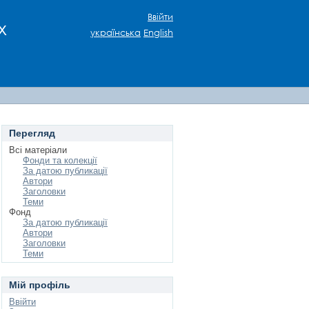
Ввійти
х
українська
English
Перегляд
Всі матеріали
Фонди та колекції
За датою публикації
Автори
Заголовки
Теми
Фонд
За датою публикації
Автори
Заголовки
Теми
Мій профіль
Ввійти