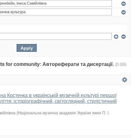
sults for community: Автореферати та дисертації.
(0.006
а Костенка в українській музичній культурі першої
іття: історіографічний, світоглядний, стилістичний
мійлівна
(
Національна музична академія України імені П. І.