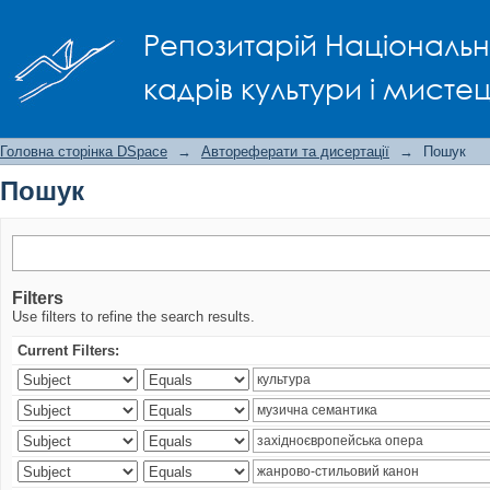
Пошук
Репозитарій Національно
кадрів культури і мисте
Головна сторінка DSpace
→
Автореферати та дисертації
→
Пошук
Пошук
Filters
Use filters to refine the search results.
Current Filters: