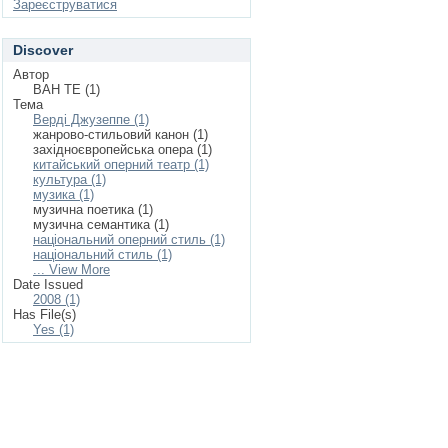
Зареєструватися
Discover
Автор
ВАН ТЕ (1)
Тема
Верді Джузеппе (1)
жанрово-стильовий канон (1)
західноєвропейська опера (1)
китайський оперний театр (1)
культура (1)
музика (1)
музична поетика (1)
музична семантика (1)
національний оперний стиль (1)
національний стиль (1)
... View More
Date Issued
2008 (1)
Has File(s)
Yes (1)