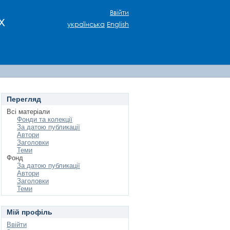
Ввійти
х
українська
English
Перегляд
Всі матеріали
Фонди та колекції
За датою публикації
Автори
Заголовки
Теми
Фонд
За датою публикації
Автори
Заголовки
Теми
Мій профіль
Ввійти