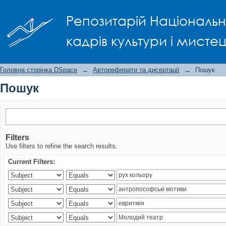
Пошук
Репозитарій Національно
кадрів культури і мисте
Головна сторінка DSpace
→
Автореферати та дисертації
→
Пошук
Пошук
Filters
Use filters to refine the search results.
Current Filters: