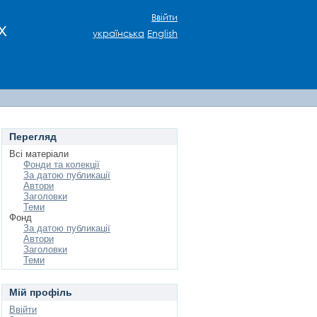
Ввійти
х
українська
English
Перегляд
Всі матеріали
Фонди та колекції
За датою публикації
Автори
Заголовки
Теми
Фонд
За датою публикації
Автори
Заголовки
Теми
Мій профіль
Ввійти