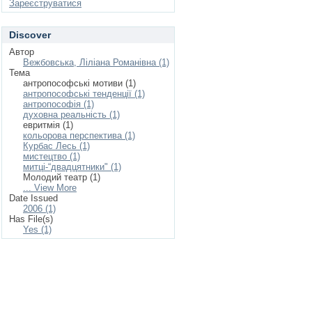
Зареєструватися
Discover
Автор
Вежбовська, Ліліана Романівна (1)
Тема
антропософські мотиви (1)
антропософські тенденції (1)
антропософія (1)
духовна реальність (1)
евритмія (1)
кольорова перспектива (1)
Курбас Лесь (1)
мистецтво (1)
митці-“двадцятники" (1)
Молодий театр (1)
... View More
Date Issued
2006 (1)
Has File(s)
Yes (1)