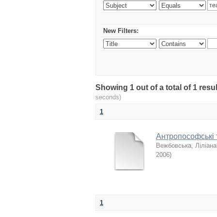
New Filters:
Showing 1 out of a total of 1 re
seconds)
1
Антропософські т
Вежбовська, Ліліана
2006
)
1