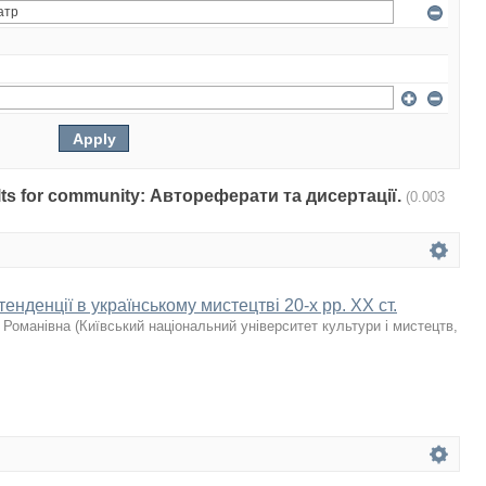
sults for community: Автореферати та дисертації.
(0.003
енденції в українському мистецтві 20-х рр. ХХ ст.
 Романівна
(
Київський національний університет культури і мистецтв
,