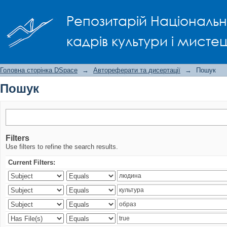
Пошук
Репозитарій Національно
кадрів культури і мисте
Головна сторінка DSpace
→
Автореферати та дисертації
→
Пошук
Пошук
Filters
Use filters to refine the search results.
Current Filters: