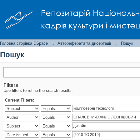
Пошук
Репозитарій Національно
кадрів культури і мисте
Головна сторінка DSpace
→
Автореферати та дисертації
→
Пошук
Пошук
Filters
Use filters to refine the search results.
Current Filters: