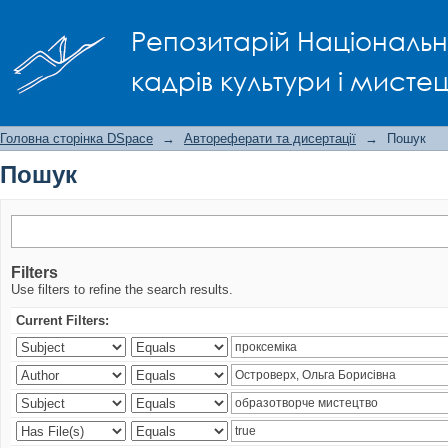
Пошук
Репозитарій Національно
кадрів культури і мисте
Головна сторінка DSpace
→
Автореферати та дисертації
→
Пошук
Пошук
Filters
Use filters to refine the search results.
Current Filters: