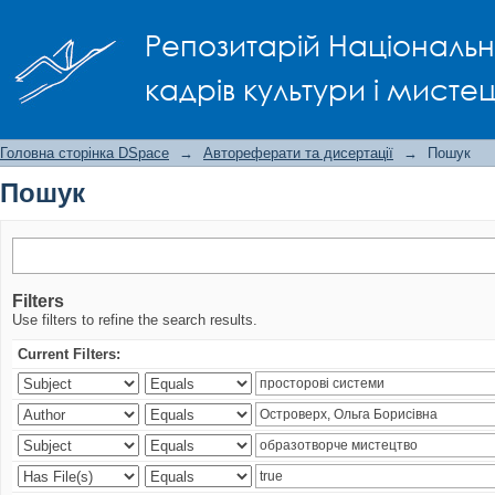
Пошук
Репозитарій Національно
кадрів культури і мисте
Головна сторінка DSpace
→
Автореферати та дисертації
→
Пошук
Пошук
Filters
Use filters to refine the search results.
Current Filters: