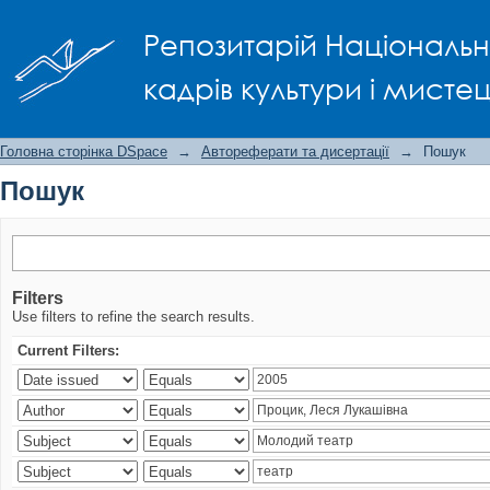
Пошук
Репозитарій Національно
кадрів культури і мисте
Головна сторінка DSpace
→
Автореферати та дисертації
→
Пошук
Пошук
Filters
Use filters to refine the search results.
Current Filters: