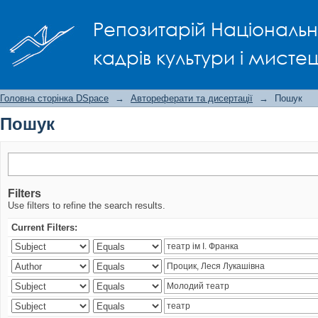
Пошук
Репозитарій Національно
кадрів культури і мисте
Головна сторінка DSpace
→
Автореферати та дисертації
→
Пошук
Пошук
Filters
Use filters to refine the search results.
Current Filters: