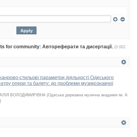
sults for community: Автореферати та дисертації.
(0.002
 жанрово-стильові параметри діяльності Одеського
атру опери та балету: до проблеми музикознавчої
АЛІЯ ВОЛОДИМИРІВНА
(
Одеська державна музична академія ім. А.
)