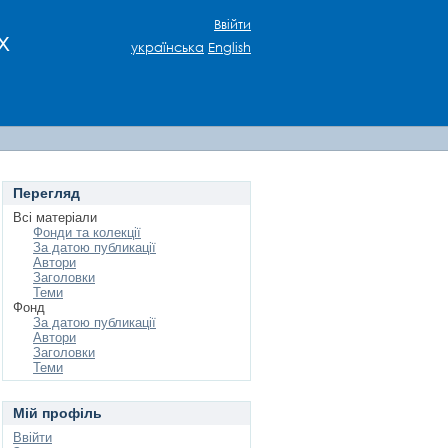
Ввійти
х
українська
English
Перегляд
Всі матеріали
Фонди та колекції
За датою публикації
Автори
Заголовки
Теми
Фонд
За датою публикації
Автори
Заголовки
Теми
Мій профіль
Ввійти