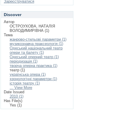
Зареєструватися
Discover
Автор
ОСТРОУХОВА, НАТАЛІЯ
ВОЛОДИМИРІВНА (1)
Тема
жанрово-стильові параметри (1)
музикознавча праксеологія (1)
Одеський національний театр
опери та балету (1)
Одеський оперний театр (1)
періодизація (1)
творча оперна практика (1)
театр (1)
українська опера (1)
хронологічні параметри (1)
історія театру (1)
... View More
Date Issued
2010 (1)
Has File(s)
Yes (1)