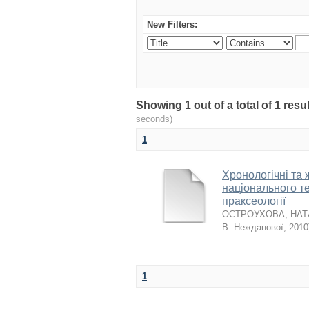
New Filters:
Showing 1 out of a total of 1 re
seconds)
1
Хронологічні та
національного те
праксеології
ОСТРОУХОВА, НАТ
В. Нежданової
,
2010
1