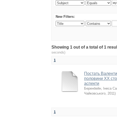
New Filters:
Showing 1 out of a total of 1 re
seconds)
1
Постать Валентин
половини XX стол
аспекти
Беренбейн, Інеса Са
Чайковського
,
2011
)
1