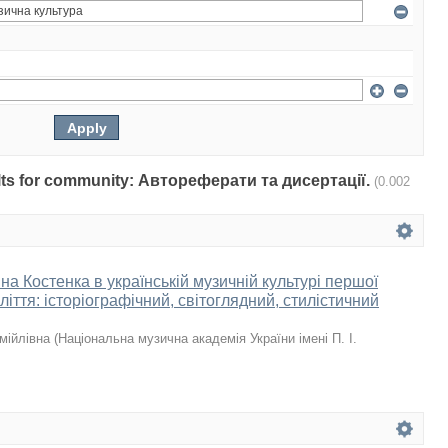
sults for community: Автореферати та дисертації.
(0.002
а Костенка в українській музичній культурі першої
іття: історіографічний, світоглядний, стилістичний
мійлівна
(
Національна музична академія України імені П. І.