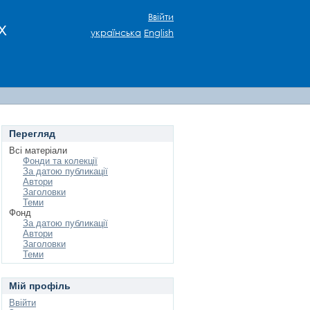
Ввійти
х
українська
English
Перегляд
Всі матеріали
Фонди та колекції
За датою публикації
Автори
Заголовки
Теми
Фонд
За датою публикації
Автори
Заголовки
Теми
Мій профіль
Ввійти