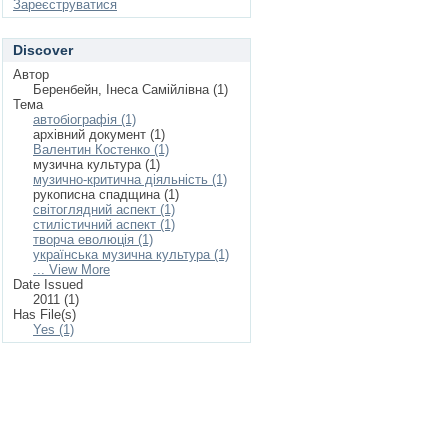
Зареєструватися
Discover
Автор
Беренбейн, Інеса Самійлівна (1)
Тема
автобіографія (1)
архівний документ (1)
Валентин Костенко (1)
музична культура (1)
музично-критична діяльність (1)
рукописна спадщина (1)
світоглядний аспект (1)
стилістичний аспект (1)
творча еволюція (1)
українська музична культура (1)
... View More
Date Issued
2011 (1)
Has File(s)
Yes (1)