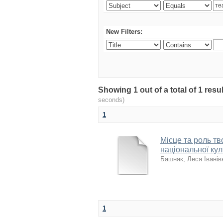
New Filters:
Showing 1 out of a total of 1 re
seconds)
1
Місце та роль тв
національної кул
Башняк, Леся Іванів
1