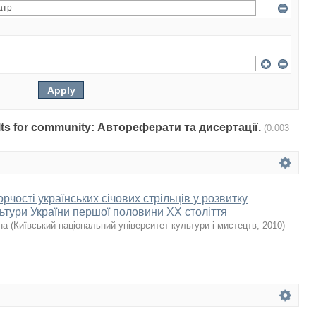
sults for community: Автореферати та дисертації.
(0.003
орчості українських січових стрільців у розвитку
ьтури України першої половини ХХ століття
на
(
Київський національний університет культури і мистецтв
,
2010
)