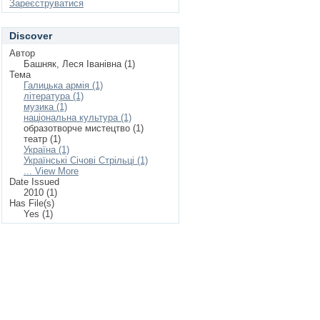
Зареєструватися
Discover
Автор
Башняк, Леся Іванівна (1)
Тема
Галицька армія (1)
література (1)
музика (1)
національна культура (1)
образотворче мистецтво (1)
театр (1)
Україна (1)
Українські Січові Стрільці (1)
... View More
Date Issued
2010 (1)
Has File(s)
Yes (1)