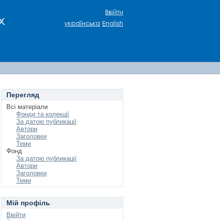
Ввійти
х
українська
English
Перегляд
Всі матеріали
Фонди та колекції
За датою публикації
Автори
Заголовки
Теми
Фонд
За датою публикації
Автори
Заголовки
Теми
Мій профіль
Ввійти