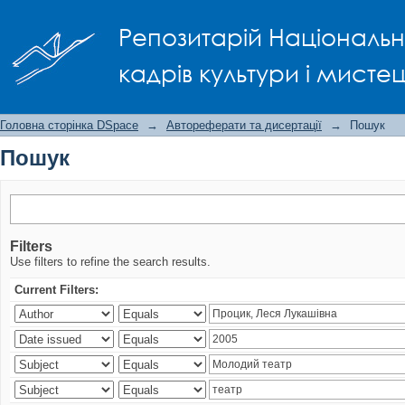
Пошук
Репозитарій Національно
кадрів культури і мисте
Головна сторінка DSpace
→
Автореферати та дисертації
→
Пошук
Пошук
Filters
Use filters to refine the search results.
Current Filters: