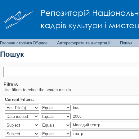
Пошук
Репозитарій Національно
кадрів культури і мисте
Головна сторінка DSpace
→
Автореферати та дисертації
→
Пошук
Пошук
Filters
Use filters to refine the search results.
Current Filters: