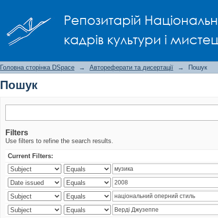
Пошук
Репозитарій Національно
кадрів культури і мисте
Головна сторінка DSpace
→
Автореферати та дисертації
→
Пошук
Пошук
Filters
Use filters to refine the search results.
Current Filters: