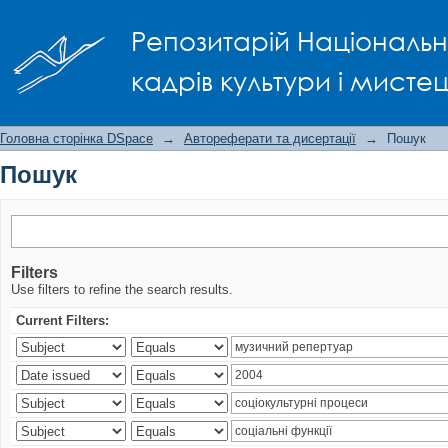
Пошук
Репозитарій Національно
кадрів культури і мисте
Головна сторінка DSpace
→
Автореферати та дисертації
→
Пошук
Пошук
Filters
Use filters to refine the search results.
Current Filters: