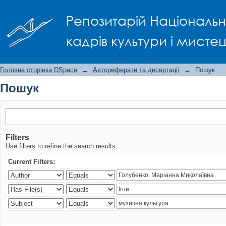
Пошук
Репозитарій Національно
кадрів культури і мисте
Головна сторінка DSpace
→
Автореферати та дисертації
→
Пошук
Пошук
Filters
Use filters to refine the search results.
Current Filters: