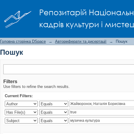
Пошук
Репозитарій Національно
кадрів культури і мисте
Головна сторінка DSpace
→
Автореферати та дисертації
→
Пошук
Пошук
Filters
Use filters to refine the search results.
Current Filters: