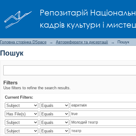
Пошук
Репозитарій Національно
кадрів культури і мисте
Головна сторінка DSpace
→
Автореферати та дисертації
→
Пошук
Пошук
Filters
Use filters to refine the search results.
Current Filters: