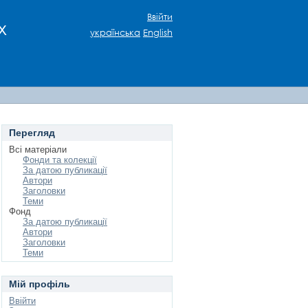
Ввійти
х
українська
English
Перегляд
Всі матеріали
Фонди та колекції
За датою публикації
Автори
Заголовки
Теми
Фонд
За датою публикації
Автори
Заголовки
Теми
Мій профіль
Ввійти