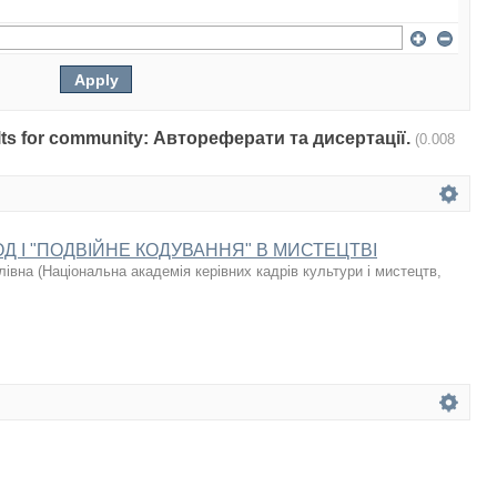
sults for community: Автореферати та дисертації.
(0.008
Д І "ПОДВІЙНЕ КОДУВАННЯ" В МИСТЕЦТВІ
лівна
(
Національна академія керівних кадрів культури і мистецтв
,