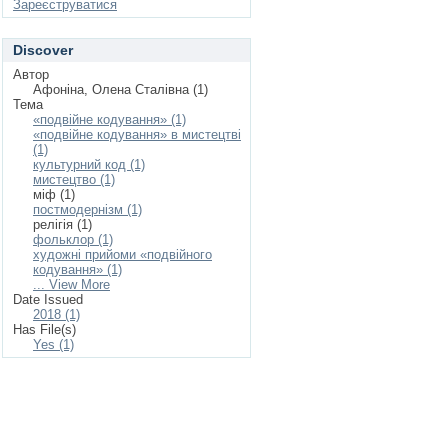
Зареєструватися
Discover
Автор
Афоніна, Олена Сталівна (1)
Тема
«подвійне кодування» (1)
«подвійне кодування» в мистецтві
(1)
культурний код (1)
мистецтво (1)
міф (1)
постмодернізм (1)
релігія (1)
фольклор (1)
художні прийоми «подвійного
кодування» (1)
... View More
Date Issued
2018 (1)
Has File(s)
Yes (1)