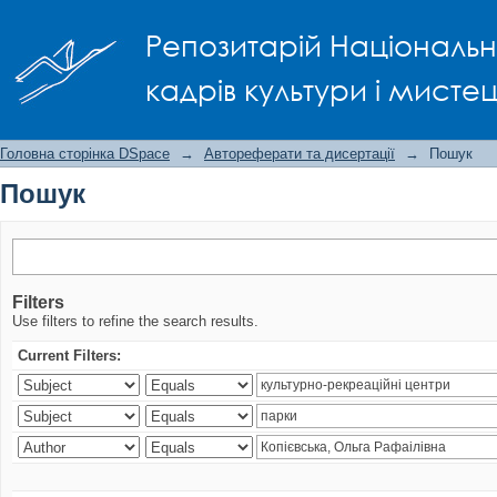
Пошук
Репозитарій Національно
кадрів культури і мисте
Головна сторінка DSpace
→
Автореферати та дисертації
→
Пошук
Пошук
Filters
Use filters to refine the search results.
Current Filters: